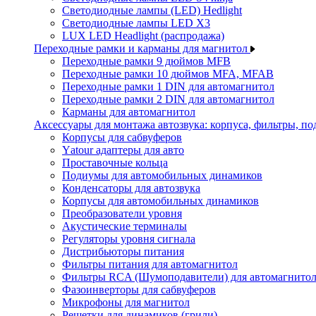
Светодиодные лампы (LED) Hedlight
Светодиодные лампы LED X3
LUX LED Headlight (распродажа)
Переходные рамки и карманы для магнитол
Переходные рамки 9 дюймов MFB
Переходные рамки 10 дюймов MFA, MFAB
Переходные рамки 1 DIN для автомагнитол
Переходные рамки 2 DIN для автомагнитол
Карманы для автомагнитол
Аксессуары для монтажа автозвука: корпуса, фильтры, 
Корпусы для сабвуферов
Yаtour адаптеры для авто
Проставочные кольца
Подиумы для автомобильных динамиков
Конденсаторы для автозвука
Корпусы для автомобильных динамиков
Преобразователи уровня
Акустические терминалы
Регуляторы уровня сигнала
Дистрибьюторы питания
Фильтры питания для автомагнитол
Фильтры RCA (Шумоподавители) для автомагнито
Фазоинверторы для сабвуферов
Микрофоны для магнитол
Решетки для динамиков (грили)