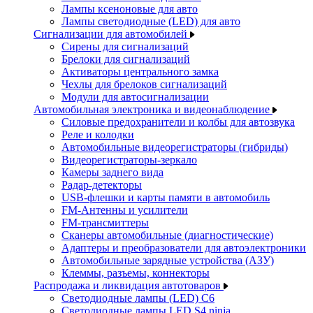
Лампы ксеноновые для авто
Лампы светодиодные (LED) для авто
Сигнализации для автомобилей
Сирены для сигнализаций
Брелоки для сигнализаций
Активаторы центрального замка
Чехлы для брелоков сигнализаций
Модули для автосигнализации
Автомобильная электроника и видеонаблюдение
Силовые предохранители и колбы для автозвука
Реле и колодки
Автомобильные видеорегистраторы (гибриды)
Видеорегистраторы-зеркало
Камеры заднего вида
Радар-детекторы
USB-флешки и карты памяти в автомобиль
FM-Антенны и усилители
FM-трансмиттеры
Сканеры автомобильные (диагностические)
Адаптеры и преобразователи для автоэлектроники
Автомобильные зарядные устройства (АЗУ)
Клеммы, разъемы, коннекторы
Распродажа и ликвидация автотоваров
Светодиодные лампы (LED) C6
Светодиодные лампы LED S4 ninja