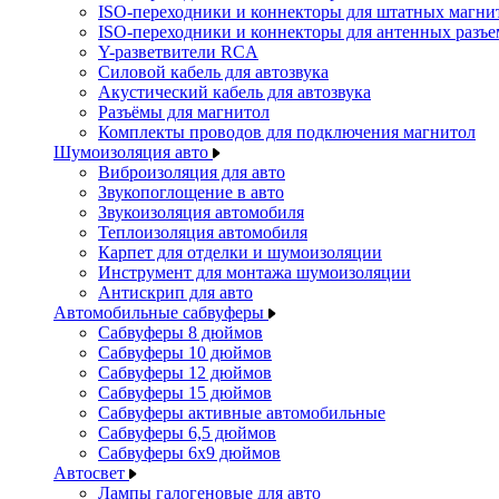
ISO-переходники и коннекторы для штатных магни
ISO-переходники и коннекторы для антенных разъ
Y-разветвители RCA
Силовой кабель для автозвука
Акустический кабель для автозвука
Разъёмы для магнитол
Комплекты проводов для подключения магнитол
Шумоизоляция авто
Виброизоляция для авто
Звукопоглощение в авто
Звукоизоляция автомобиля
Теплоизоляция автомобиля
Карпет для отделки и шумоизоляции
Инструмент для монтажа шумоизоляции
Антискрип для авто
Автомобильные сабвуферы
Сабвуферы 8 дюймов
Сабвуферы 10 дюймов
Сабвуферы 12 дюймов
Сабвуферы 15 дюймов
Сабвуферы активные автомобильные
Сабвуферы 6,5 дюймов
Сабвуферы 6x9 дюймов
Автосвет
Лампы галогеновые для авто