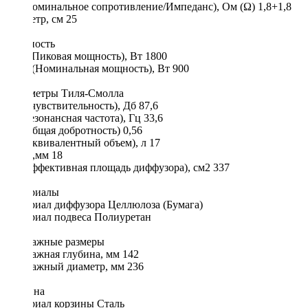
Re (Номинальное сопротивление/Импеданс), Ом (Ω) 1,8+1,8
Диаметр, см 25
Мощность
Max (Пиковая мощность), Вт 1800
RMS (Номинальная мощность), Вт 900
Параметры Тиля-Смолла
SPL (чувствительность), Дб 87,6
FS (резонансная частота), Гц 33,6
Qts (общая добротность) 0,56
Vas (эквивалентный объем), л 17
Xmax,мм 18
Sd (Эффективная площадь диффузора), см2 337
Материалы
Материал диффузора Целлюлоза (Бумага)
Материал подвеса Полиуретан
Монтажные размеры
Монтажная глубина, мм 142
Монтажный диаметр, мм 236
Корзина
Материал корзины Сталь