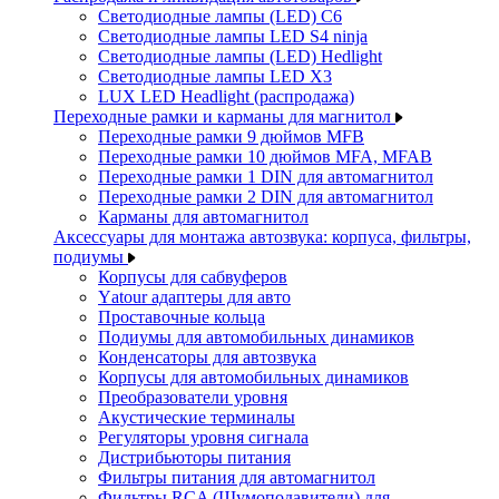
Светодиодные лампы (LED) C6
Светодиодные лампы LED S4 ninja
Светодиодные лампы (LED) Hedlight
Светодиодные лампы LED X3
LUX LED Headlight (распродажа)
Переходные рамки и карманы для магнитол
Переходные рамки 9 дюймов MFB
Переходные рамки 10 дюймов MFA, MFAB
Переходные рамки 1 DIN для автомагнитол
Переходные рамки 2 DIN для автомагнитол
Карманы для автомагнитол
Аксессуары для монтажа автозвука: корпуса, фильтры,
подиумы
Корпусы для сабвуферов
Yаtour адаптеры для авто
Проставочные кольца
Подиумы для автомобильных динамиков
Конденсаторы для автозвука
Корпусы для автомобильных динамиков
Преобразователи уровня
Акустические терминалы
Регуляторы уровня сигнала
Дистрибьюторы питания
Фильтры питания для автомагнитол
Фильтры RCA (Шумоподавители) для