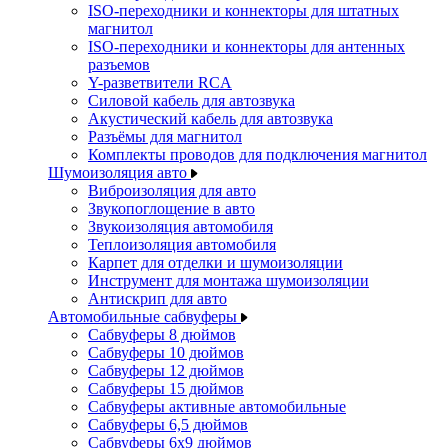
ISO-переходники и коннекторы для штатных
магнитол
ISO-переходники и коннекторы для антенных
разъемов
Y-разветвители RCA
Силовой кабель для автозвука
Акустический кабель для автозвука
Разъёмы для магнитол
Комплекты проводов для подключения магнитол
Шумоизоляция авто
Виброизоляция для авто
Звукопоглощение в авто
Звукоизоляция автомобиля
Теплоизоляция автомобиля
Карпет для отделки и шумоизоляции
Инструмент для монтажа шумоизоляции
Антискрип для авто
Автомобильные сабвуферы
Сабвуферы 8 дюймов
Сабвуферы 10 дюймов
Сабвуферы 12 дюймов
Сабвуферы 15 дюймов
Сабвуферы активные автомобильные
Сабвуферы 6,5 дюймов
Сабвуферы 6x9 дюймов