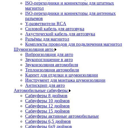
ISO-переходники и коннекторы для штатных
магнитол
ISO-переходники и коннекторы для антенных
разъемов
Y-разветвители RCA
Силовой кабель для автозвука
Акустический кабель для автозвука
Разъёмы для магнитол
Комплекты проводов для подключения магнитол
Шумоизоляция авто
Виброизоляция для авто
Звукопоглощение в авто
Звукоизоляция автомобиля
Теплоизоляция автомобиля
Карпет для отделки и шумоизоляции
Инструмент для монтажа шумоизоляции
Антискрип для авто
Автомобильные сабвуферы
Сабвуферы 8 дюймов
Сабвуферы 10 дюймов
Сабвуферы 12 дюймов
Сабвуферы 15 дюймов
Сабвуферы активные автомобильные
Сабвуферы 6,5 дюймов
Сабвуферы 6x9 дюймов