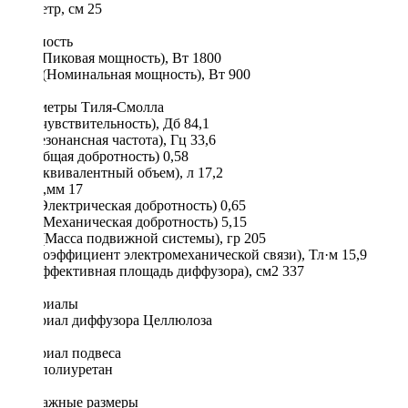
Диаметр, см 25
Мощность
Max (Пиковая мощность), Вт 1800
RMS (Номинальная мощность), Вт 900
Параметры Тиля-Смолла
SPL (чувствительность), Дб 84,1
FS (резонансная частота), Гц 33,6
Qts (общая добротность) 0,58
Vas (эквивалентный объем), л 17,2
Xmax,мм 17
Qes (Электрическая добротность) 0,65
Qms (Механическая добротность) 5,15
Mms (Масса подвижной системы), гр 205
BL (Коэффициент электромеханической связи), Тл·м 15,9
Sd (Эффективная площадь диффузора), см2 337
Материалы
Материал диффузора Целлюлоза
Материал подвеса
Пенополиуретан
Монтажные размеры