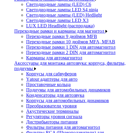
Светодиодные лампы (LED) C6
Светодиодные лампы LED S4 ninja
Светодиодные лампы (LED) Hedlight
Светодиодные лампы LED X3
LUX LED Headlight (распродажа)
Переходные рамки и карманы для магнитол
Переходные рамки 9 дюймов MFB
Переходные рамки 10 дюймов MFA, MFAB
Переходные рамки 1 DIN для автомагнитол
Переходные рамки 2 DIN для автомагнитол
Карманы для автомагнитол
Аксессуары для монтажа автозвука: корпуса, фильтры,
подиумы
Корпусы для сабвуферов
Yаtour адаптеры для авто
Проставочные кольца
Подиумы для автомобильных динамиков
Конденсаторы для автозвука
Корпусы для автомобильных динамиков
Преобразователи уровня
Акустические терминалы
Регуляторы уровня сигнала
Дистрибьюторы питания
Фильтры питания для автомагнитол
Фильтры RCA (Шумоподавители) для