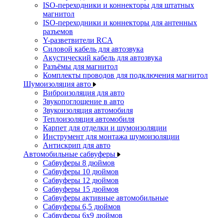
ISO-переходники и коннекторы для штатных
магнитол
ISO-переходники и коннекторы для антенных
разъемов
Y-разветвители RCA
Силовой кабель для автозвука
Акустический кабель для автозвука
Разъёмы для магнитол
Комплекты проводов для подключения магнитол
Шумоизоляция авто
Виброизоляция для авто
Звукопоглощение в авто
Звукоизоляция автомобиля
Теплоизоляция автомобиля
Карпет для отделки и шумоизоляции
Инструмент для монтажа шумоизоляции
Антискрип для авто
Автомобильные сабвуферы
Сабвуферы 8 дюймов
Сабвуферы 10 дюймов
Сабвуферы 12 дюймов
Сабвуферы 15 дюймов
Сабвуферы активные автомобильные
Сабвуферы 6,5 дюймов
Сабвуферы 6x9 дюймов