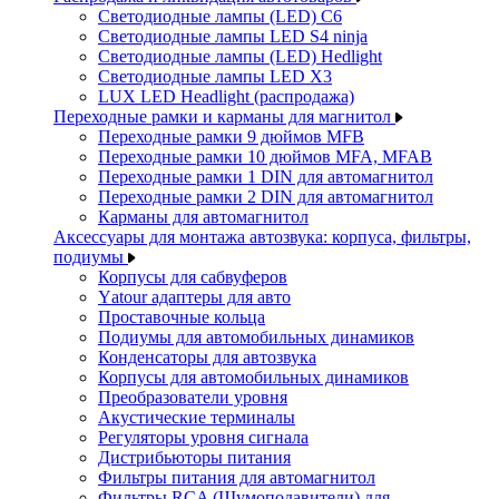
Светодиодные лампы (LED) C6
Светодиодные лампы LED S4 ninja
Светодиодные лампы (LED) Hedlight
Светодиодные лампы LED X3
LUX LED Headlight (распродажа)
Переходные рамки и карманы для магнитол
Переходные рамки 9 дюймов MFB
Переходные рамки 10 дюймов MFA, MFAB
Переходные рамки 1 DIN для автомагнитол
Переходные рамки 2 DIN для автомагнитол
Карманы для автомагнитол
Аксессуары для монтажа автозвука: корпуса, фильтры,
подиумы
Корпусы для сабвуферов
Yаtour адаптеры для авто
Проставочные кольца
Подиумы для автомобильных динамиков
Конденсаторы для автозвука
Корпусы для автомобильных динамиков
Преобразователи уровня
Акустические терминалы
Регуляторы уровня сигнала
Дистрибьюторы питания
Фильтры питания для автомагнитол
Фильтры RCA (Шумоподавители) для