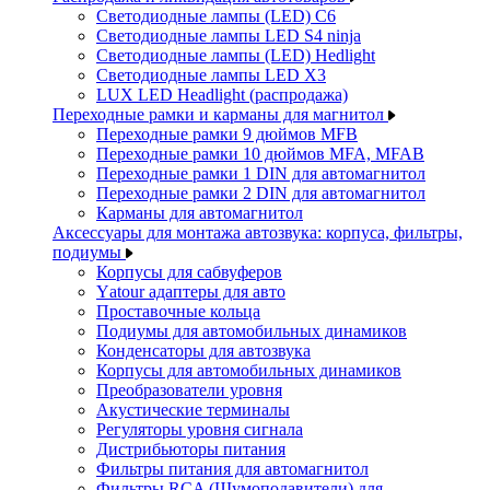
Светодиодные лампы (LED) C6
Светодиодные лампы LED S4 ninja
Светодиодные лампы (LED) Hedlight
Светодиодные лампы LED X3
LUX LED Headlight (распродажа)
Переходные рамки и карманы для магнитол
Переходные рамки 9 дюймов MFB
Переходные рамки 10 дюймов MFA, MFAB
Переходные рамки 1 DIN для автомагнитол
Переходные рамки 2 DIN для автомагнитол
Карманы для автомагнитол
Аксессуары для монтажа автозвука: корпуса, фильтры,
подиумы
Корпусы для сабвуферов
Yаtour адаптеры для авто
Проставочные кольца
Подиумы для автомобильных динамиков
Конденсаторы для автозвука
Корпусы для автомобильных динамиков
Преобразователи уровня
Акустические терминалы
Регуляторы уровня сигнала
Дистрибьюторы питания
Фильтры питания для автомагнитол
Фильтры RCA (Шумоподавители) для