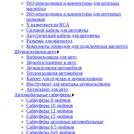
ISO-переходники и коннекторы для штатных
магнитол
ISO-переходники и коннекторы для антенных
разъемов
Y-разветвители RCA
Силовой кабель для автозвука
Акустический кабель для автозвука
Разъёмы для магнитол
Комплекты проводов для подключения магнитол
Шумоизоляция авто
Виброизоляция для авто
Звукопоглощение в авто
Звукоизоляция автомобиля
Теплоизоляция автомобиля
Карпет для отделки и шумоизоляции
Инструмент для монтажа шумоизоляции
Антискрип для авто
Автомобильные сабвуферы
Сабвуферы 8 дюймов
Сабвуферы 10 дюймов
Сабвуферы 12 дюймов
Сабвуферы 15 дюймов
Сабвуферы активные автомобильные
Сабвуферы 6,5 дюймов
Сабвуферы 6x9 дюймов