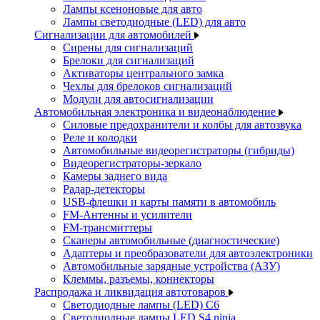
Лампы ксеноновые для авто
Лампы светодиодные (LED) для авто
Сигнализации для автомобилей
Сирены для сигнализаций
Брелоки для сигнализаций
Активаторы центрального замка
Чехлы для брелоков сигнализаций
Модули для автосигнализации
Автомобильная электроника и видеонаблюдение
Силовые предохранители и колбы для автозвука
Реле и колодки
Автомобильные видеорегистраторы (гибриды)
Видеорегистраторы-зеркало
Камеры заднего вида
Радар-детекторы
USB-флешки и карты памяти в автомобиль
FM-Антенны и усилители
FM-трансмиттеры
Сканеры автомобильные (диагностические)
Адаптеры и преобразователи для автоэлектроники
Автомобильные зарядные устройства (АЗУ)
Клеммы, разъемы, коннекторы
Распродажа и ликвидация автотоваров
Светодиодные лампы (LED) C6
Светодиодные лампы LED S4 ninja