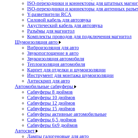
ISO-переходники и коннекторы для штатных магни
ISO-переходники и коннекторы для антенных разъ
Y-разветвители RCA
Силовой кабель для автозвука
Акустический кабель для автозвука
Разъёмы для магнитол
Комплекты проводов для подключения магнитол
Шумоизоляция авто
Виброизоляция для авто
Звукопоглощение в авто
Звукоизоляция автомобиля
Теплоизоляция автомобиля
Карпет для отделки и шумоизоляции
Инструмент для монтажа шумоизоляции
Антискрип для авто
Автомобильные сабвуферы
Сабвуферы 8 дюймов
Сабвуферы 10 дюймов
Сабвуферы 12 дюймов
Сабвуферы 15 дюймов
Сабвуферы активные автомобильные
Сабвуферы 6,5 дюймов
Сабвуферы 6x9 дюймов
Автосвет
Лампы галогеновые для авто