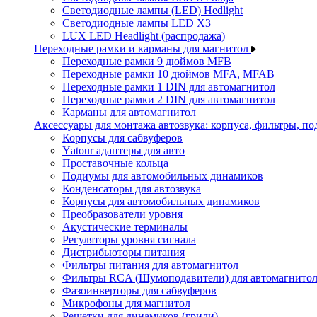
Светодиодные лампы (LED) Hedlight
Светодиодные лампы LED X3
LUX LED Headlight (распродажа)
Переходные рамки и карманы для магнитол
Переходные рамки 9 дюймов MFB
Переходные рамки 10 дюймов MFA, MFAB
Переходные рамки 1 DIN для автомагнитол
Переходные рамки 2 DIN для автомагнитол
Карманы для автомагнитол
Аксессуары для монтажа автозвука: корпуса, фильтры, 
Корпусы для сабвуферов
Yаtour адаптеры для авто
Проставочные кольца
Подиумы для автомобильных динамиков
Конденсаторы для автозвука
Корпусы для автомобильных динамиков
Преобразователи уровня
Акустические терминалы
Регуляторы уровня сигнала
Дистрибьюторы питания
Фильтры питания для автомагнитол
Фильтры RCA (Шумоподавители) для автомагнито
Фазоинверторы для сабвуферов
Микрофоны для магнитол
Решетки для динамиков (грили)