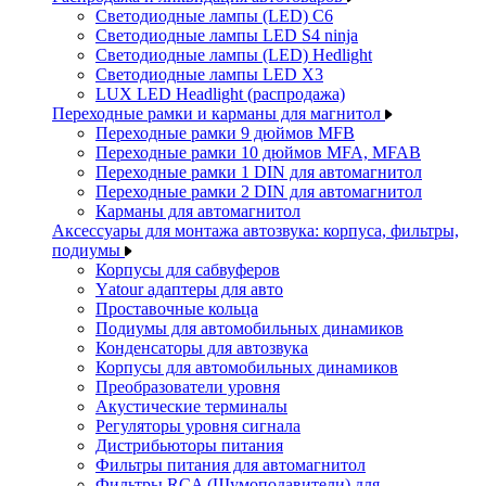
Светодиодные лампы (LED) C6
Светодиодные лампы LED S4 ninja
Светодиодные лампы (LED) Hedlight
Светодиодные лампы LED X3
LUX LED Headlight (распродажа)
Переходные рамки и карманы для магнитол
Переходные рамки 9 дюймов MFB
Переходные рамки 10 дюймов MFA, MFAB
Переходные рамки 1 DIN для автомагнитол
Переходные рамки 2 DIN для автомагнитол
Карманы для автомагнитол
Аксессуары для монтажа автозвука: корпуса, фильтры,
подиумы
Корпусы для сабвуферов
Yаtour адаптеры для авто
Проставочные кольца
Подиумы для автомобильных динамиков
Конденсаторы для автозвука
Корпусы для автомобильных динамиков
Преобразователи уровня
Акустические терминалы
Регуляторы уровня сигнала
Дистрибьюторы питания
Фильтры питания для автомагнитол
Фильтры RCA (Шумоподавители) для