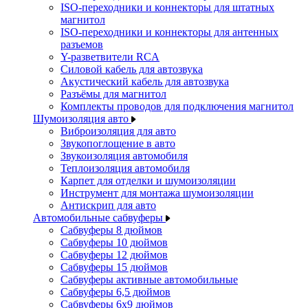
ISO-переходники и коннекторы для штатных
магнитол
ISO-переходники и коннекторы для антенных
разъемов
Y-разветвители RCA
Силовой кабель для автозвука
Акустический кабель для автозвука
Разъёмы для магнитол
Комплекты проводов для подключения магнитол
Шумоизоляция авто
Виброизоляция для авто
Звукопоглощение в авто
Звукоизоляция автомобиля
Теплоизоляция автомобиля
Карпет для отделки и шумоизоляции
Инструмент для монтажа шумоизоляции
Антискрип для авто
Автомобильные сабвуферы
Сабвуферы 8 дюймов
Сабвуферы 10 дюймов
Сабвуферы 12 дюймов
Сабвуферы 15 дюймов
Сабвуферы активные автомобильные
Сабвуферы 6,5 дюймов
Сабвуферы 6x9 дюймов