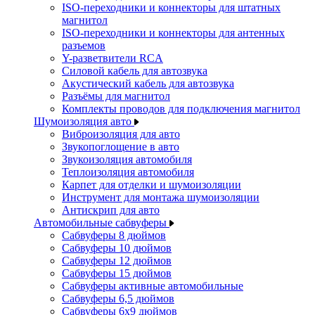
ISO-переходники и коннекторы для штатных
магнитол
ISO-переходники и коннекторы для антенных
разъемов
Y-разветвители RCA
Силовой кабель для автозвука
Акустический кабель для автозвука
Разъёмы для магнитол
Комплекты проводов для подключения магнитол
Шумоизоляция авто
Виброизоляция для авто
Звукопоглощение в авто
Звукоизоляция автомобиля
Теплоизоляция автомобиля
Карпет для отделки и шумоизоляции
Инструмент для монтажа шумоизоляции
Антискрип для авто
Автомобильные сабвуферы
Сабвуферы 8 дюймов
Сабвуферы 10 дюймов
Сабвуферы 12 дюймов
Сабвуферы 15 дюймов
Сабвуферы активные автомобильные
Сабвуферы 6,5 дюймов
Сабвуферы 6x9 дюймов