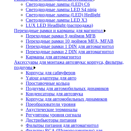
Светодиодные лампы (LED) C6
Светодиодные лампы LED S4 ninja
Светодиодные лампы (LED) Hedlight
Светодиодные лампы LED X3
LUX LED Headlight (распродажа)
Переходные рамки и карманы для магнитол
Переходные рамки 9 дюймов MFB
Переходные рамки 10 дюймов MFA, MFAB
Переходные рамки 1 DIN для автомагнитол
Переходные рамки 2 DIN для автомагнитол
Карманы для автомагнитол
Аксессуары для монтажа автозвука: корпуса, фильтры,
подиумы
Корпусы для сабвуферов
Yаtour адаптеры для авто
Проставочные кольца
Подиумы для автомобильных динамиков
Конденсаторы для автозвука
Корпусы для автомобильных динамиков
Преобразователи уровня
Акустические терминалы
Регуляторы уровня сигнала
Дистрибьюторы питания
Фильтры питания для автомагнитол
Фильтры RCA (Шумоподавители) для