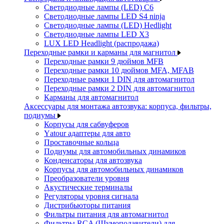
Светодиодные лампы (LED) C6
Светодиодные лампы LED S4 ninja
Светодиодные лампы (LED) Hedlight
Светодиодные лампы LED X3
LUX LED Headlight (распродажа)
Переходные рамки и карманы для магнитол
Переходные рамки 9 дюймов MFB
Переходные рамки 10 дюймов MFA, MFAB
Переходные рамки 1 DIN для автомагнитол
Переходные рамки 2 DIN для автомагнитол
Карманы для автомагнитол
Аксессуары для монтажа автозвука: корпуса, фильтры,
подиумы
Корпусы для сабвуферов
Yаtour адаптеры для авто
Проставочные кольца
Подиумы для автомобильных динамиков
Конденсаторы для автозвука
Корпусы для автомобильных динамиков
Преобразователи уровня
Акустические терминалы
Регуляторы уровня сигнала
Дистрибьюторы питания
Фильтры питания для автомагнитол
Фильтры RCA (Шумоподавители) для