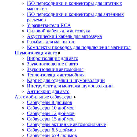
ISO-переходники и коннекторы для штатных
магнитол
ISO-переходники и коннекторы для антенных
разъемов
Y-разветвители RCA
Силовой кабель для автозвука
Акустический кабель для автозвука
Разъёмы для магнитол
Комплекты проводов для подключения магнитол
Шумоизоляция авто
Виброизоляция для авто
Звукопоглощение в авто
Звукоизоляция автомобиля
Теплоизоляция автомобиля
Карпет для отделки и шумоизоляции
Инструмент для монтажа шумоизоляции
Антискрип для авто
Автомобильные сабвуферы
Сабвуферы 8 дюймов
Сабвуферы 10 дюймов
Сабвуферы 12 дюймов
Сабвуферы 15 дюймов
Сабвуферы активные автомобильные
Сабвуферы 6,5 дюймов
Сабвуферы 6x9 дюймов