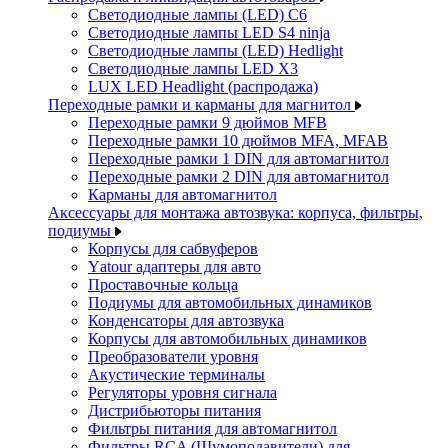
Светодиодные лампы (LED) C6
Светодиодные лампы LED S4 ninja
Светодиодные лампы (LED) Hedlight
Светодиодные лампы LED X3
LUX LED Headlight (распродажа)
Переходные рамки и карманы для магнитол
Переходные рамки 9 дюймов MFB
Переходные рамки 10 дюймов MFA, MFAB
Переходные рамки 1 DIN для автомагнитол
Переходные рамки 2 DIN для автомагнитол
Карманы для автомагнитол
Аксессуары для монтажа автозвука: корпуса, фильтры,
подиумы
Корпусы для сабвуферов
Yаtour адаптеры для авто
Проставочные кольца
Подиумы для автомобильных динамиков
Конденсаторы для автозвука
Корпусы для автомобильных динамиков
Преобразователи уровня
Акустические терминалы
Регуляторы уровня сигнала
Дистрибьюторы питания
Фильтры питания для автомагнитол
Фильтры RCA (Шумоподавители) для