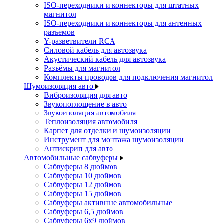
ISO-переходники и коннекторы для штатных
магнитол
ISO-переходники и коннекторы для антенных
разъемов
Y-разветвители RCA
Силовой кабель для автозвука
Акустический кабель для автозвука
Разъёмы для магнитол
Комплекты проводов для подключения магнитол
Шумоизоляция авто
Виброизоляция для авто
Звукопоглощение в авто
Звукоизоляция автомобиля
Теплоизоляция автомобиля
Карпет для отделки и шумоизоляции
Инструмент для монтажа шумоизоляции
Антискрип для авто
Автомобильные сабвуферы
Сабвуферы 8 дюймов
Сабвуферы 10 дюймов
Сабвуферы 12 дюймов
Сабвуферы 15 дюймов
Сабвуферы активные автомобильные
Сабвуферы 6,5 дюймов
Сабвуферы 6x9 дюймов