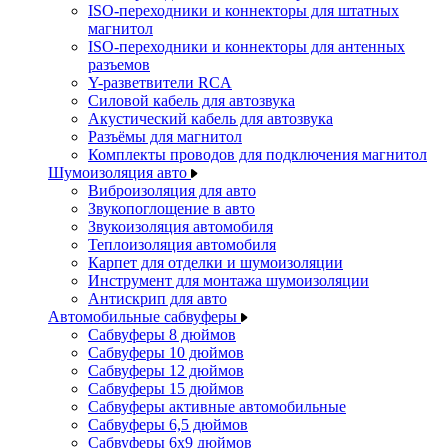
ISO-переходники и коннекторы для штатных
магнитол
ISO-переходники и коннекторы для антенных
разъемов
Y-разветвители RCA
Силовой кабель для автозвука
Акустический кабель для автозвука
Разъёмы для магнитол
Комплекты проводов для подключения магнитол
Шумоизоляция авто
Виброизоляция для авто
Звукопоглощение в авто
Звукоизоляция автомобиля
Теплоизоляция автомобиля
Карпет для отделки и шумоизоляции
Инструмент для монтажа шумоизоляции
Антискрип для авто
Автомобильные сабвуферы
Сабвуферы 8 дюймов
Сабвуферы 10 дюймов
Сабвуферы 12 дюймов
Сабвуферы 15 дюймов
Сабвуферы активные автомобильные
Сабвуферы 6,5 дюймов
Сабвуферы 6x9 дюймов