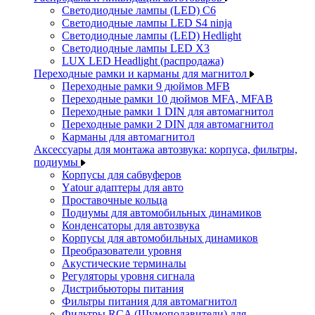
Светодиодные лампы (LED) C6
Светодиодные лампы LED S4 ninja
Светодиодные лампы (LED) Hedlight
Светодиодные лампы LED X3
LUX LED Headlight (распродажа)
Переходные рамки и карманы для магнитол
Переходные рамки 9 дюймов MFB
Переходные рамки 10 дюймов MFA, MFAB
Переходные рамки 1 DIN для автомагнитол
Переходные рамки 2 DIN для автомагнитол
Карманы для автомагнитол
Аксессуары для монтажа автозвука: корпуса, фильтры,
подиумы
Корпусы для сабвуферов
Yаtour адаптеры для авто
Проставочные кольца
Подиумы для автомобильных динамиков
Конденсаторы для автозвука
Корпусы для автомобильных динамиков
Преобразователи уровня
Акустические терминалы
Регуляторы уровня сигнала
Дистрибьюторы питания
Фильтры питания для автомагнитол
Фильтры RCA (Шумоподавители) для