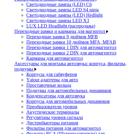
Светодиодные лампы (LED) C6
Светодиодные лампы LED S4 ninja
Светодиодные лампы (LED) Hedlight
Светодиодные лампы LED X3
LUX LED Headlight (распродажа)
Переходные рамки и карманы для магнитол
Переходные рамки 9 дюймов MFB
Переходные рамки 10 дюймов MFA, MFAB
Переходные рамки 1 DIN для автомагнитол
Переходные рамки 2 DIN для автомагнитол
Карманы для автомагнитол
Аксессуары для монтажа автозвука: корпуса, фильтры,
подиумы
Корпусы для сабвуферов
Yаtour адаптеры для авто
Проставочные кольца
Подиумы для автомобильных динамиков
Конденсаторы для автозвука
Корпусы для автомобильных динамиков
Преобразователи уровня
Акустические терминалы
Регуляторы уровня сигнала
Дистрибьюторы питания
Фильтры питания для автомагнитол
Фильтры RCA (Шумоподавители) для