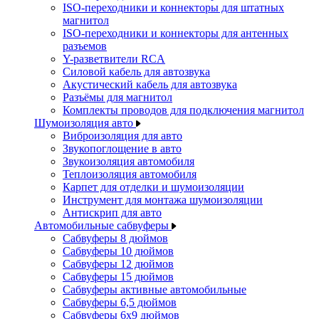
ISO-переходники и коннекторы для штатных
магнитол
ISO-переходники и коннекторы для антенных
разъемов
Y-разветвители RCA
Силовой кабель для автозвука
Акустический кабель для автозвука
Разъёмы для магнитол
Комплекты проводов для подключения магнитол
Шумоизоляция авто
Виброизоляция для авто
Звукопоглощение в авто
Звукоизоляция автомобиля
Теплоизоляция автомобиля
Карпет для отделки и шумоизоляции
Инструмент для монтажа шумоизоляции
Антискрип для авто
Автомобильные сабвуферы
Сабвуферы 8 дюймов
Сабвуферы 10 дюймов
Сабвуферы 12 дюймов
Сабвуферы 15 дюймов
Сабвуферы активные автомобильные
Сабвуферы 6,5 дюймов
Сабвуферы 6x9 дюймов