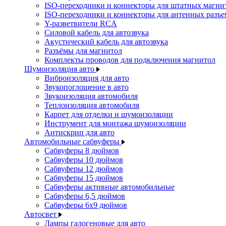
ISO-переходники и коннекторы для штатных магни
ISO-переходники и коннекторы для антенных разъ
Y-разветвители RCA
Силовой кабель для автозвука
Акустический кабель для автозвука
Разъёмы для магнитол
Комплекты проводов для подключения магнитол
Шумоизоляция авто
Виброизоляция для авто
Звукопоглощение в авто
Звукоизоляция автомобиля
Теплоизоляция автомобиля
Карпет для отделки и шумоизоляции
Инструмент для монтажа шумоизоляции
Антискрип для авто
Автомобильные сабвуферы
Сабвуферы 8 дюймов
Сабвуферы 10 дюймов
Сабвуферы 12 дюймов
Сабвуферы 15 дюймов
Сабвуферы активные автомобильные
Сабвуферы 6,5 дюймов
Сабвуферы 6x9 дюймов
Автосвет
Лампы галогеновые для авто