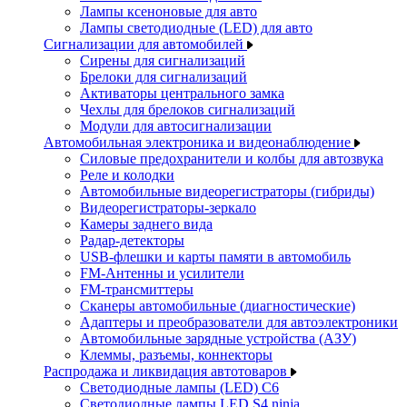
Лампы ксеноновые для авто
Лампы светодиодные (LED) для авто
Сигнализации для автомобилей
Сирены для сигнализаций
Брелоки для сигнализаций
Активаторы центрального замка
Чехлы для брелоков сигнализаций
Модули для автосигнализации
Автомобильная электроника и видеонаблюдение
Силовые предохранители и колбы для автозвука
Реле и колодки
Автомобильные видеорегистраторы (гибриды)
Видеорегистраторы-зеркало
Камеры заднего вида
Радар-детекторы
USB-флешки и карты памяти в автомобиль
FM-Антенны и усилители
FM-трансмиттеры
Сканеры автомобильные (диагностические)
Адаптеры и преобразователи для автоэлектроники
Автомобильные зарядные устройства (АЗУ)
Клеммы, разъемы, коннекторы
Распродажа и ликвидация автотоваров
Светодиодные лампы (LED) C6
Светодиодные лампы LED S4 ninja