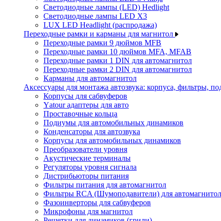
Светодиодные лампы (LED) Hedlight
Светодиодные лампы LED X3
LUX LED Headlight (распродажа)
Переходные рамки и карманы для магнитол
Переходные рамки 9 дюймов MFB
Переходные рамки 10 дюймов MFA, MFAB
Переходные рамки 1 DIN для автомагнитол
Переходные рамки 2 DIN для автомагнитол
Карманы для автомагнитол
Аксессуары для монтажа автозвука: корпуса, фильтры, 
Корпусы для сабвуферов
Yаtour адаптеры для авто
Проставочные кольца
Подиумы для автомобильных динамиков
Конденсаторы для автозвука
Корпусы для автомобильных динамиков
Преобразователи уровня
Акустические терминалы
Регуляторы уровня сигнала
Дистрибьюторы питания
Фильтры питания для автомагнитол
Фильтры RCA (Шумоподавители) для автомагнито
Фазоинверторы для сабвуферов
Микрофоны для магнитол
Решетки для динамиков (грили)