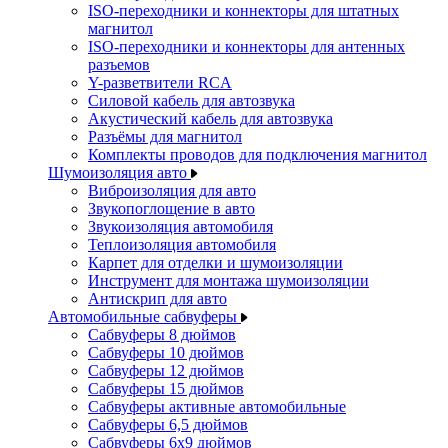
ISO-переходники и коннекторы для штатных
магнитол
ISO-переходники и коннекторы для антенных
разъемов
Y-разветвители RCA
Силовой кабель для автозвука
Акустический кабель для автозвука
Разъёмы для магнитол
Комплекты проводов для подключения магнитол
Шумоизоляция авто
Виброизоляция для авто
Звукопоглощение в авто
Звукоизоляция автомобиля
Теплоизоляция автомобиля
Карпет для отделки и шумоизоляции
Инструмент для монтажа шумоизоляции
Антискрип для авто
Автомобильные сабвуферы
Сабвуферы 8 дюймов
Сабвуферы 10 дюймов
Сабвуферы 12 дюймов
Сабвуферы 15 дюймов
Сабвуферы активные автомобильные
Сабвуферы 6,5 дюймов
Сабвуферы 6x9 дюймов