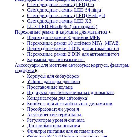
Светодиодные лампы (LED) C6
Светодиодные лампы LED S4 ninja
Светодиодные лампы (LED) Hedlight
Светодиодные лампы LED X3
LUX LED Headlight (распродажа)
Переходные рамки и карманы для магнитол
Переходные рамки 9 дюймов MFB
Переходные рамки 10 дюймов MFA, MFAB
Переходные рамки 1 DIN для автомагнитол
Переходные рамки 2 DIN для автомагнитол
Карманы для автомагнитол
Аксессуары для монтажа автозвука: корпуса, фильтры,
подиумы
Корпусы для сабвуферов
Yаtour адаптеры для авто
Проставочные кольца
Подиумы для автомобильных динамиков
Конденсаторы для автозвука
Корпусы для автомобильных динамиков
Преобразователи уровня
Акустические терминалы
Регуляторы уровня сигнала
Дистрибьюторы питания
Фильтры питания для автомагнитол
Фильтры RCA (Шумоподавители) для