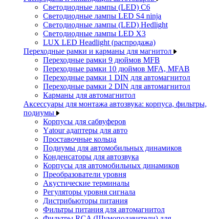
Светодиодные лампы (LED) C6
Светодиодные лампы LED S4 ninja
Светодиодные лампы (LED) Hedlight
Светодиодные лампы LED X3
LUX LED Headlight (распродажа)
Переходные рамки и карманы для магнитол
Переходные рамки 9 дюймов MFB
Переходные рамки 10 дюймов MFA, MFAB
Переходные рамки 1 DIN для автомагнитол
Переходные рамки 2 DIN для автомагнитол
Карманы для автомагнитол
Аксессуары для монтажа автозвука: корпуса, фильтры,
подиумы
Корпусы для сабвуферов
Yаtour адаптеры для авто
Проставочные кольца
Подиумы для автомобильных динамиков
Конденсаторы для автозвука
Корпусы для автомобильных динамиков
Преобразователи уровня
Акустические терминалы
Регуляторы уровня сигнала
Дистрибьюторы питания
Фильтры питания для автомагнитол
Фильтры RCA (Шумоподавители) для