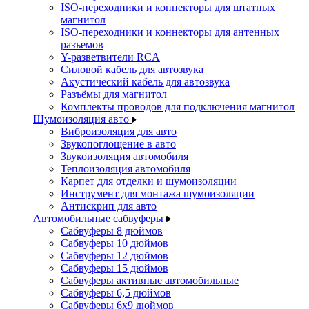
ISO-переходники и коннекторы для штатных
магнитол
ISO-переходники и коннекторы для антенных
разъемов
Y-разветвители RCA
Силовой кабель для автозвука
Акустический кабель для автозвука
Разъёмы для магнитол
Комплекты проводов для подключения магнитол
Шумоизоляция авто
Виброизоляция для авто
Звукопоглощение в авто
Звукоизоляция автомобиля
Теплоизоляция автомобиля
Карпет для отделки и шумоизоляции
Инструмент для монтажа шумоизоляции
Антискрип для авто
Автомобильные сабвуферы
Сабвуферы 8 дюймов
Сабвуферы 10 дюймов
Сабвуферы 12 дюймов
Сабвуферы 15 дюймов
Сабвуферы активные автомобильные
Сабвуферы 6,5 дюймов
Сабвуферы 6x9 дюймов