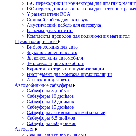
ISO-переходники и коннекторы для штатных магни
ISO-переходники и коннекторы для антенных разъ
Y-разветвители RCA
Силовой кабель для автозвука
Акустический кабель для автозвука
Разъёмы для магнитол
Комплекты проводов для подключения магнитол
Шумоизоляция авто
Виброизоляция для авто
Звукопоглощение в авто
Звукоизоляция автомобиля
Теплоизоляция автомобиля
Карпет для отделки и шумоизоляции
Инструмент для монтажа шумоизоляции
Антискрип для авто
Автомобильные сабвуферы
Сабвуферы 8 дюймов
Сабвуферы 10 дюймов
Сабвуферы 12 дюймов
Сабвуферы 15 дюймов
Сабвуферы активные автомобильные
Сабвуферы 6,5 дюймов
Сабвуферы 6x9 дюймов
Автосвет
Лампы галогеновые для авто