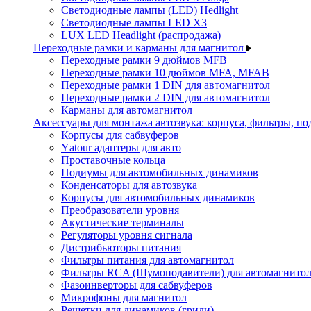
Светодиодные лампы (LED) Hedlight
Светодиодные лампы LED X3
LUX LED Headlight (распродажа)
Переходные рамки и карманы для магнитол
Переходные рамки 9 дюймов MFB
Переходные рамки 10 дюймов MFA, MFAB
Переходные рамки 1 DIN для автомагнитол
Переходные рамки 2 DIN для автомагнитол
Карманы для автомагнитол
Аксессуары для монтажа автозвука: корпуса, фильтры, 
Корпусы для сабвуферов
Yаtour адаптеры для авто
Проставочные кольца
Подиумы для автомобильных динамиков
Конденсаторы для автозвука
Корпусы для автомобильных динамиков
Преобразователи уровня
Акустические терминалы
Регуляторы уровня сигнала
Дистрибьюторы питания
Фильтры питания для автомагнитол
Фильтры RCA (Шумоподавители) для автомагнито
Фазоинверторы для сабвуферов
Микрофоны для магнитол
Решетки для динамиков (грили)