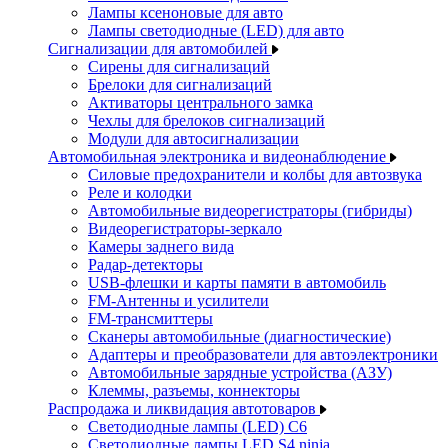
Лампы ксеноновые для авто
Лампы светодиодные (LED) для авто
Сигнализации для автомобилей
Сирены для сигнализаций
Брелоки для сигнализаций
Активаторы центрального замка
Чехлы для брелоков сигнализаций
Модули для автосигнализации
Автомобильная электроника и видеонаблюдение
Силовые предохранители и колбы для автозвука
Реле и колодки
Автомобильные видеорегистраторы (гибриды)
Видеорегистраторы-зеркало
Камеры заднего вида
Радар-детекторы
USB-флешки и карты памяти в автомобиль
FM-Антенны и усилители
FM-трансмиттеры
Сканеры автомобильные (диагностические)
Адаптеры и преобразователи для автоэлектроники
Автомобильные зарядные устройства (АЗУ)
Клеммы, разъемы, коннекторы
Распродажа и ликвидация автотоваров
Светодиодные лампы (LED) C6
Светодиодные лампы LED S4 ninja