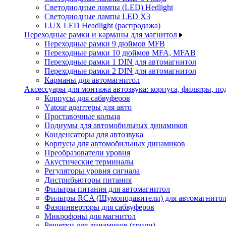
Светодиодные лампы (LED) Hedlight
Светодиодные лампы LED X3
LUX LED Headlight (распродажа)
Переходные рамки и карманы для магнитол
Переходные рамки 9 дюймов MFB
Переходные рамки 10 дюймов MFA, MFAB
Переходные рамки 1 DIN для автомагнитол
Переходные рамки 2 DIN для автомагнитол
Карманы для автомагнитол
Аксессуары для монтажа автозвука: корпуса, фильтры, 
Корпусы для сабвуферов
Yаtour адаптеры для авто
Проставочные кольца
Подиумы для автомобильных динамиков
Конденсаторы для автозвука
Корпусы для автомобильных динамиков
Преобразователи уровня
Акустические терминалы
Регуляторы уровня сигнала
Дистрибьюторы питания
Фильтры питания для автомагнитол
Фильтры RCA (Шумоподавители) для автомагнито
Фазоинверторы для сабвуферов
Микрофоны для магнитол
Решетки для динамиков (грили)