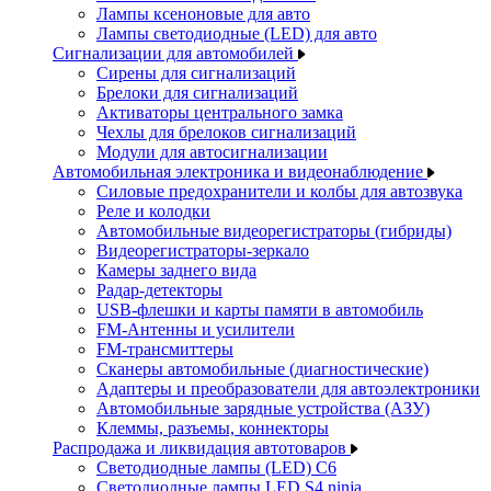
Лампы ксеноновые для авто
Лампы светодиодные (LED) для авто
Сигнализации для автомобилей
Сирены для сигнализаций
Брелоки для сигнализаций
Активаторы центрального замка
Чехлы для брелоков сигнализаций
Модули для автосигнализации
Автомобильная электроника и видеонаблюдение
Силовые предохранители и колбы для автозвука
Реле и колодки
Автомобильные видеорегистраторы (гибриды)
Видеорегистраторы-зеркало
Камеры заднего вида
Радар-детекторы
USB-флешки и карты памяти в автомобиль
FM-Антенны и усилители
FM-трансмиттеры
Сканеры автомобильные (диагностические)
Адаптеры и преобразователи для автоэлектроники
Автомобильные зарядные устройства (АЗУ)
Клеммы, разъемы, коннекторы
Распродажа и ликвидация автотоваров
Светодиодные лампы (LED) C6
Светодиодные лампы LED S4 ninja