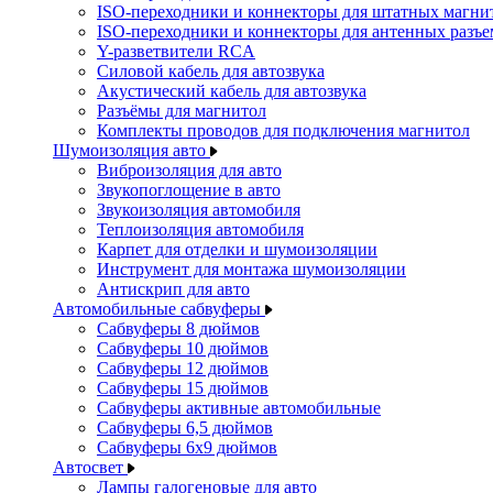
ISO-переходники и коннекторы для штатных магни
ISO-переходники и коннекторы для антенных разъ
Y-разветвители RCA
Силовой кабель для автозвука
Акустический кабель для автозвука
Разъёмы для магнитол
Комплекты проводов для подключения магнитол
Шумоизоляция авто
Виброизоляция для авто
Звукопоглощение в авто
Звукоизоляция автомобиля
Теплоизоляция автомобиля
Карпет для отделки и шумоизоляции
Инструмент для монтажа шумоизоляции
Антискрип для авто
Автомобильные сабвуферы
Сабвуферы 8 дюймов
Сабвуферы 10 дюймов
Сабвуферы 12 дюймов
Сабвуферы 15 дюймов
Сабвуферы активные автомобильные
Сабвуферы 6,5 дюймов
Сабвуферы 6x9 дюймов
Автосвет
Лампы галогеновые для авто