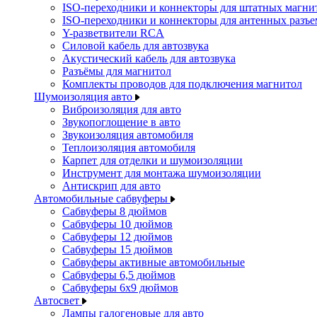
ISO-переходники и коннекторы для штатных магни
ISO-переходники и коннекторы для антенных разъ
Y-разветвители RCA
Силовой кабель для автозвука
Акустический кабель для автозвука
Разъёмы для магнитол
Комплекты проводов для подключения магнитол
Шумоизоляция авто
Виброизоляция для авто
Звукопоглощение в авто
Звукоизоляция автомобиля
Теплоизоляция автомобиля
Карпет для отделки и шумоизоляции
Инструмент для монтажа шумоизоляции
Антискрип для авто
Автомобильные сабвуферы
Сабвуферы 8 дюймов
Сабвуферы 10 дюймов
Сабвуферы 12 дюймов
Сабвуферы 15 дюймов
Сабвуферы активные автомобильные
Сабвуферы 6,5 дюймов
Сабвуферы 6x9 дюймов
Автосвет
Лампы галогеновые для авто