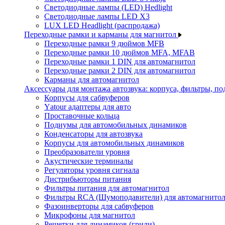
Светодиодные лампы (LED) Hedlight
Светодиодные лампы LED X3
LUX LED Headlight (распродажа)
Переходные рамки и карманы для магнитол
Переходные рамки 9 дюймов MFB
Переходные рамки 10 дюймов MFA, MFAB
Переходные рамки 1 DIN для автомагнитол
Переходные рамки 2 DIN для автомагнитол
Карманы для автомагнитол
Аксессуары для монтажа автозвука: корпуса, фильтры, 
Корпусы для сабвуферов
Yаtour адаптеры для авто
Проставочные кольца
Подиумы для автомобильных динамиков
Конденсаторы для автозвука
Корпусы для автомобильных динамиков
Преобразователи уровня
Акустические терминалы
Регуляторы уровня сигнала
Дистрибьюторы питания
Фильтры питания для автомагнитол
Фильтры RCA (Шумоподавители) для автомагнито
Фазоинверторы для сабвуферов
Микрофоны для магнитол
Решетки для динамиков (грили)