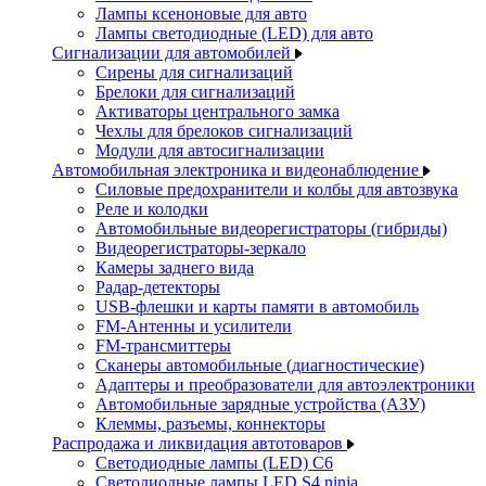
Лампы ксеноновые для авто
Лампы светодиодные (LED) для авто
Сигнализации для автомобилей
Сирены для сигнализаций
Брелоки для сигнализаций
Активаторы центрального замка
Чехлы для брелоков сигнализаций
Модули для автосигнализации
Автомобильная электроника и видеонаблюдение
Силовые предохранители и колбы для автозвука
Реле и колодки
Автомобильные видеорегистраторы (гибриды)
Видеорегистраторы-зеркало
Камеры заднего вида
Радар-детекторы
USB-флешки и карты памяти в автомобиль
FM-Антенны и усилители
FM-трансмиттеры
Сканеры автомобильные (диагностические)
Адаптеры и преобразователи для автоэлектроники
Автомобильные зарядные устройства (АЗУ)
Клеммы, разъемы, коннекторы
Распродажа и ликвидация автотоваров
Светодиодные лампы (LED) C6
Светодиодные лампы LED S4 ninja