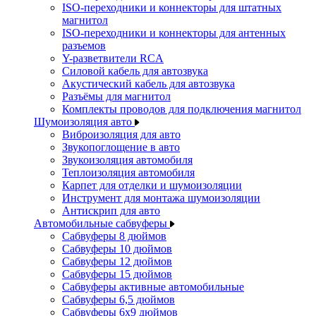
ISO-переходники и коннекторы для штатных
магнитол
ISO-переходники и коннекторы для антенных
разъемов
Y-разветвители RCA
Силовой кабель для автозвука
Акустический кабель для автозвука
Разъёмы для магнитол
Комплекты проводов для подключения магнитол
Шумоизоляция авто
Виброизоляция для авто
Звукопоглощение в авто
Звукоизоляция автомобиля
Теплоизоляция автомобиля
Карпет для отделки и шумоизоляции
Инструмент для монтажа шумоизоляции
Антискрип для авто
Автомобильные сабвуферы
Сабвуферы 8 дюймов
Сабвуферы 10 дюймов
Сабвуферы 12 дюймов
Сабвуферы 15 дюймов
Сабвуферы активные автомобильные
Сабвуферы 6,5 дюймов
Сабвуферы 6x9 дюймов