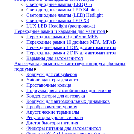
Светодиодные лампы (LED) C6
Светодиодные лампы LED S4 ninja
Светодиодные лампы (LED) Hedlight
Светодиодные лампы LED X3
LUX LED Headlight (распродажа)
Переходные рамки и карманы для магнитол
Переходные рамки 9 дюймов MFB
Переходные рамки 10 дюймов MFA, MFAB
Переходные рамки 1 DIN для автомагнитол
Переходные рамки 2 DIN для автомагнитол
Карманы для автомагнитол
Аксессуары для монтажа автозвука: корпуса, фильтры,
подиумы
Корпусы для сабвуферов
Yаtour адаптеры для авто
Проставочные кольца
Подиумы для автомобильных динамиков
Конденсаторы для автозвука
Корпусы для автомобильных динамиков
Преобразователи уровня
Акустические терминалы
Регуляторы уровня сигнала
Дистрибьюторы питания
Фильтры питания для автомагнитол
Фильтры RCA (Шумоподавители) для