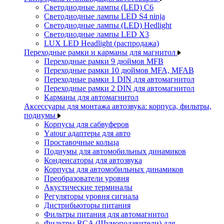
Светодиодные лампы (LED) C6
Светодиодные лампы LED S4 ninja
Светодиодные лампы (LED) Hedlight
Светодиодные лампы LED X3
LUX LED Headlight (распродажа)
Переходные рамки и карманы для магнитол
Переходные рамки 9 дюймов MFB
Переходные рамки 10 дюймов MFA, MFAB
Переходные рамки 1 DIN для автомагнитол
Переходные рамки 2 DIN для автомагнитол
Карманы для автомагнитол
Аксессуары для монтажа автозвука: корпуса, фильтры,
подиумы
Корпусы для сабвуферов
Yаtour адаптеры для авто
Проставочные кольца
Подиумы для автомобильных динамиков
Конденсаторы для автозвука
Корпусы для автомобильных динамиков
Преобразователи уровня
Акустические терминалы
Регуляторы уровня сигнала
Дистрибьюторы питания
Фильтры питания для автомагнитол
Фильтры RCA (Шумоподавители) для