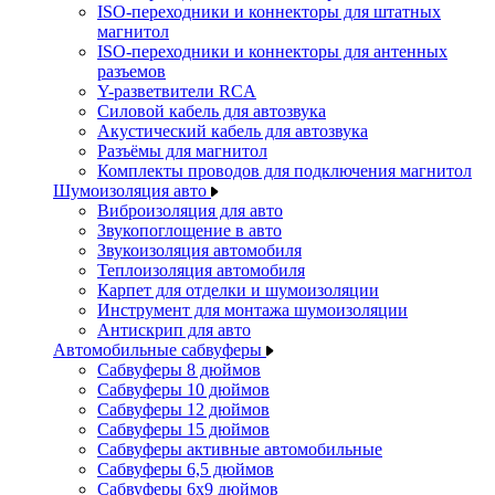
ISO-переходники и коннекторы для штатных
магнитол
ISO-переходники и коннекторы для антенных
разъемов
Y-разветвители RCA
Силовой кабель для автозвука
Акустический кабель для автозвука
Разъёмы для магнитол
Комплекты проводов для подключения магнитол
Шумоизоляция авто
Виброизоляция для авто
Звукопоглощение в авто
Звукоизоляция автомобиля
Теплоизоляция автомобиля
Карпет для отделки и шумоизоляции
Инструмент для монтажа шумоизоляции
Антискрип для авто
Автомобильные сабвуферы
Сабвуферы 8 дюймов
Сабвуферы 10 дюймов
Сабвуферы 12 дюймов
Сабвуферы 15 дюймов
Сабвуферы активные автомобильные
Сабвуферы 6,5 дюймов
Сабвуферы 6x9 дюймов