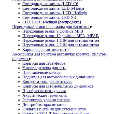
Светодиодные лампы (LED) C6
Светодиодные лампы LED S4 ninja
Светодиодные лампы (LED) Hedlight
Светодиодные лампы LED X3
LUX LED Headlight (распродажа)
Переходные рамки и карманы для магнитол
Переходные рамки 9 дюймов MFB
Переходные рамки 10 дюймов MFA, MFAB
Переходные рамки 1 DIN для автомагнитол
Переходные рамки 2 DIN для автомагнитол
Карманы для автомагнитол
Аксессуары для монтажа автозвука: корпуса, фильтры,
подиумы
Корпусы для сабвуферов
Yаtour адаптеры для авто
Проставочные кольца
Подиумы для автомобильных динамиков
Конденсаторы для автозвука
Корпусы для автомобильных динамиков
Преобразователи уровня
Акустические терминалы
Регуляторы уровня сигнала
Дистрибьюторы питания
Фильтры питания для автомагнитол
Фильтры RCA (Шумоподавители) для