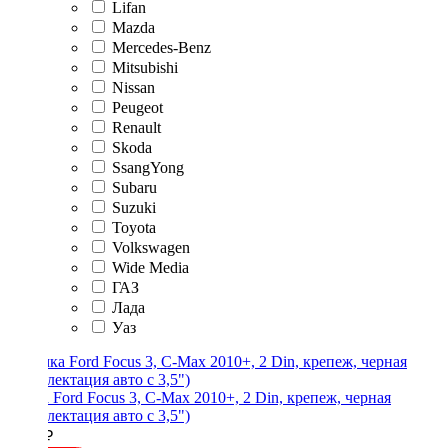
Lifan
Mazda
Mercedes-Benz
Mitsubishi
Nissan
Peugeot
Renault
Skoda
SsangYong
Subaru
Suzuki
Toyota
Volkswagen
Wide Media
ГАЗ
Лада
Уаз
Рамка Ford Focus 3, C-Max 2010+, 2 Din, крепеж, черная
(комплектация авто с 3,5")
2700 ₽