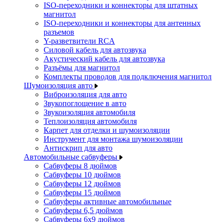
ISO-переходники и коннекторы для штатных
магнитол
ISO-переходники и коннекторы для антенных
разъемов
Y-разветвители RCA
Силовой кабель для автозвука
Акустический кабель для автозвука
Разъёмы для магнитол
Комплекты проводов для подключения магнитол
Шумоизоляция авто
Виброизоляция для авто
Звукопоглощение в авто
Звукоизоляция автомобиля
Теплоизоляция автомобиля
Карпет для отделки и шумоизоляции
Инструмент для монтажа шумоизоляции
Антискрип для авто
Автомобильные сабвуферы
Сабвуферы 8 дюймов
Сабвуферы 10 дюймов
Сабвуферы 12 дюймов
Сабвуферы 15 дюймов
Сабвуферы активные автомобильные
Сабвуферы 6,5 дюймов
Сабвуферы 6x9 дюймов