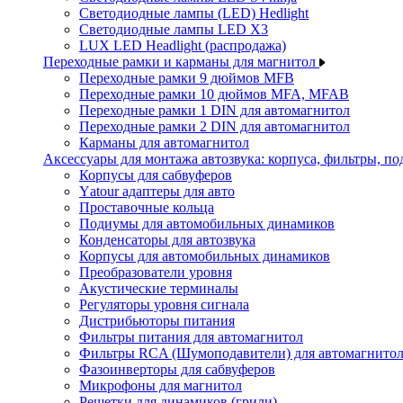
Светодиодные лампы (LED) Hedlight
Светодиодные лампы LED X3
LUX LED Headlight (распродажа)
Переходные рамки и карманы для магнитол
Переходные рамки 9 дюймов MFB
Переходные рамки 10 дюймов MFA, MFAB
Переходные рамки 1 DIN для автомагнитол
Переходные рамки 2 DIN для автомагнитол
Карманы для автомагнитол
Аксессуары для монтажа автозвука: корпуса, фильтры, 
Корпусы для сабвуферов
Yаtour адаптеры для авто
Проставочные кольца
Подиумы для автомобильных динамиков
Конденсаторы для автозвука
Корпусы для автомобильных динамиков
Преобразователи уровня
Акустические терминалы
Регуляторы уровня сигнала
Дистрибьюторы питания
Фильтры питания для автомагнитол
Фильтры RCA (Шумоподавители) для автомагнито
Фазоинверторы для сабвуферов
Микрофоны для магнитол
Решетки для динамиков (грили)