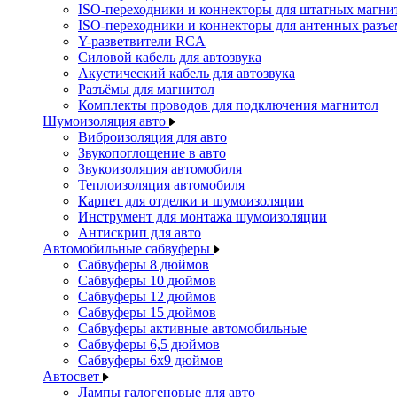
ISO-переходники и коннекторы для штатных магни
ISO-переходники и коннекторы для антенных разъ
Y-разветвители RCA
Силовой кабель для автозвука
Акустический кабель для автозвука
Разъёмы для магнитол
Комплекты проводов для подключения магнитол
Шумоизоляция авто
Виброизоляция для авто
Звукопоглощение в авто
Звукоизоляция автомобиля
Теплоизоляция автомобиля
Карпет для отделки и шумоизоляции
Инструмент для монтажа шумоизоляции
Антискрип для авто
Автомобильные сабвуферы
Сабвуферы 8 дюймов
Сабвуферы 10 дюймов
Сабвуферы 12 дюймов
Сабвуферы 15 дюймов
Сабвуферы активные автомобильные
Сабвуферы 6,5 дюймов
Сабвуферы 6x9 дюймов
Автосвет
Лампы галогеновые для авто