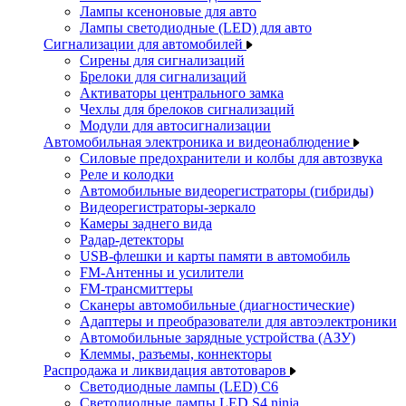
Лампы ксеноновые для авто
Лампы светодиодные (LED) для авто
Сигнализации для автомобилей
Сирены для сигнализаций
Брелоки для сигнализаций
Активаторы центрального замка
Чехлы для брелоков сигнализаций
Модули для автосигнализации
Автомобильная электроника и видеонаблюдение
Силовые предохранители и колбы для автозвука
Реле и колодки
Автомобильные видеорегистраторы (гибриды)
Видеорегистраторы-зеркало
Камеры заднего вида
Радар-детекторы
USB-флешки и карты памяти в автомобиль
FM-Антенны и усилители
FM-трансмиттеры
Сканеры автомобильные (диагностические)
Адаптеры и преобразователи для автоэлектроники
Автомобильные зарядные устройства (АЗУ)
Клеммы, разъемы, коннекторы
Распродажа и ликвидация автотоваров
Светодиодные лампы (LED) C6
Светодиодные лампы LED S4 ninja