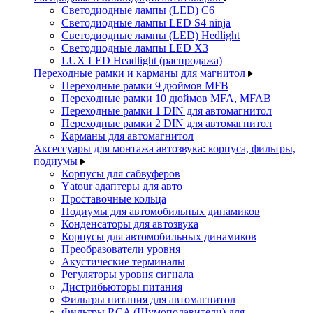
Светодиодные лампы (LED) C6
Светодиодные лампы LED S4 ninja
Светодиодные лампы (LED) Hedlight
Светодиодные лампы LED X3
LUX LED Headlight (распродажа)
Переходные рамки и карманы для магнитол
Переходные рамки 9 дюймов MFB
Переходные рамки 10 дюймов MFA, MFAB
Переходные рамки 1 DIN для автомагнитол
Переходные рамки 2 DIN для автомагнитол
Карманы для автомагнитол
Аксессуары для монтажа автозвука: корпуса, фильтры,
подиумы
Корпусы для сабвуферов
Yаtour адаптеры для авто
Проставочные кольца
Подиумы для автомобильных динамиков
Конденсаторы для автозвука
Корпусы для автомобильных динамиков
Преобразователи уровня
Акустические терминалы
Регуляторы уровня сигнала
Дистрибьюторы питания
Фильтры питания для автомагнитол
Фильтры RCA (Шумоподавители) для