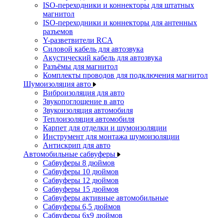
ISO-переходники и коннекторы для штатных
магнитол
ISO-переходники и коннекторы для антенных
разъемов
Y-разветвители RCA
Силовой кабель для автозвука
Акустический кабель для автозвука
Разъёмы для магнитол
Комплекты проводов для подключения магнитол
Шумоизоляция авто
Виброизоляция для авто
Звукопоглощение в авто
Звукоизоляция автомобиля
Теплоизоляция автомобиля
Карпет для отделки и шумоизоляции
Инструмент для монтажа шумоизоляции
Антискрип для авто
Автомобильные сабвуферы
Сабвуферы 8 дюймов
Сабвуферы 10 дюймов
Сабвуферы 12 дюймов
Сабвуферы 15 дюймов
Сабвуферы активные автомобильные
Сабвуферы 6,5 дюймов
Сабвуферы 6x9 дюймов