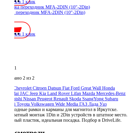
Купить в 1 клик
Рамка переходник MFA-2DIN (10"-2Din)
900 ₽
Купить в 1 клик
1
Показано
2
из 2
Audi
Chevrolet
Citroen
Datsun
Fiat
Ford
Great Wall
Honda
Hyundai
JAC
Jeep
Kia
Land Rover
Lifan
Mazda
Mercedes-Benz
Mitsubishi
Nissan
Peugeot
Renault
Skoda
SsangYong
Subaru
Suzuki
Toyota
Volkswagen
Wide Media
ГАЗ
Лада
Уаз
Переходные рамки и карманы для магнитол в Иркутске.
Аккуратный монтаж 1Din и 2Din устройств в штатное место.
Прочный пластик, идеальная посадка. Подбор в DriveLife.
Вы смотрели