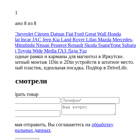
1
Показано
8
из 8
Audi
Chevrolet
Citroen
Datsun
Fiat
Ford
Great Wall
Honda
Hyundai
Incar
JAC
Jeep
Kia
Land Rover
Lifan
Mazda
Mercedes-
Benz
Mitsubishi
Nissan
Peugeot
Renault
Skoda
SsangYong
Subaru
Suzuki
Toyota
Wide Media
ГАЗ
Лада
Уаз
Переходные рамки и карманы для магнитол в Иркутске.
Аккуратный монтаж 1Din и 2Din устройств в штатное место.
Прочный пластик, идеальная посадка. Подбор в DriveLife.
Вы смотрели
Подобрать товар
Нажимая отправить, Вы соглашаетесь на
обработку
персональных данных
.