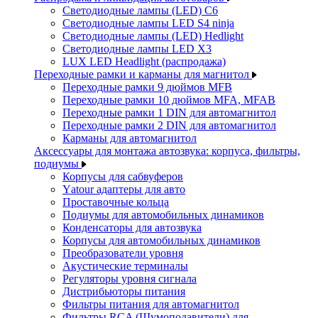
Светодиодные лампы (LED) C6
Светодиодные лампы LED S4 ninja
Светодиодные лампы (LED) Hedlight
Светодиодные лампы LED X3
LUX LED Headlight (распродажа)
Переходные рамки и карманы для магнитол
Переходные рамки 9 дюймов MFB
Переходные рамки 10 дюймов MFA, MFAB
Переходные рамки 1 DIN для автомагнитол
Переходные рамки 2 DIN для автомагнитол
Карманы для автомагнитол
Аксессуары для монтажа автозвука: корпуса, фильтры,
подиумы
Корпусы для сабвуферов
Yаtour адаптеры для авто
Проставочные кольца
Подиумы для автомобильных динамиков
Конденсаторы для автозвука
Корпусы для автомобильных динамиков
Преобразователи уровня
Акустические терминалы
Регуляторы уровня сигнала
Дистрибьюторы питания
Фильтры питания для автомагнитол
Фильтры RCA (Шумоподавители) для