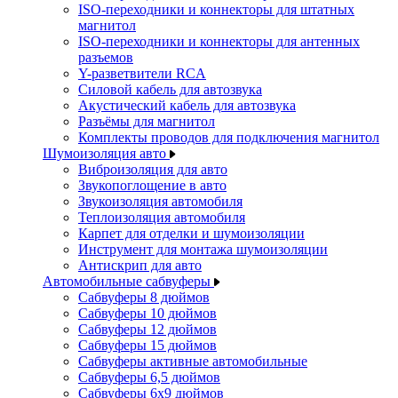
ISO-переходники и коннекторы для штатных
магнитол
ISO-переходники и коннекторы для антенных
разъемов
Y-разветвители RCA
Силовой кабель для автозвука
Акустический кабель для автозвука
Разъёмы для магнитол
Комплекты проводов для подключения магнитол
Шумоизоляция авто
Виброизоляция для авто
Звукопоглощение в авто
Звукоизоляция автомобиля
Теплоизоляция автомобиля
Карпет для отделки и шумоизоляции
Инструмент для монтажа шумоизоляции
Антискрип для авто
Автомобильные сабвуферы
Сабвуферы 8 дюймов
Сабвуферы 10 дюймов
Сабвуферы 12 дюймов
Сабвуферы 15 дюймов
Сабвуферы активные автомобильные
Сабвуферы 6,5 дюймов
Сабвуферы 6x9 дюймов