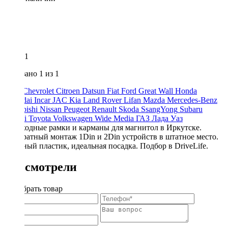
1
Показано
1
из 1
Audi
Chevrolet
Citroen
Datsun
Fiat
Ford
Great Wall
Honda
Hyundai
Incar
JAC
Kia
Land Rover
Lifan
Mazda
Mercedes-Benz
Mitsubishi
Nissan
Peugeot
Renault
Skoda
SsangYong
Subaru
Suzuki
Toyota
Volkswagen
Wide Media
ГАЗ
Лада
Уаз
Переходные рамки и карманы для магнитол в Иркутске.
Аккуратный монтаж 1Din и 2Din устройств в штатное место.
Прочный пластик, идеальная посадка. Подбор в DriveLife.
Вы смотрели
Подобрать товар