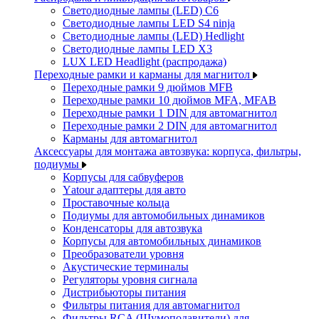
Светодиодные лампы (LED) C6
Светодиодные лампы LED S4 ninja
Светодиодные лампы (LED) Hedlight
Светодиодные лампы LED X3
LUX LED Headlight (распродажа)
Переходные рамки и карманы для магнитол
Переходные рамки 9 дюймов MFB
Переходные рамки 10 дюймов MFA, MFAB
Переходные рамки 1 DIN для автомагнитол
Переходные рамки 2 DIN для автомагнитол
Карманы для автомагнитол
Аксессуары для монтажа автозвука: корпуса, фильтры,
подиумы
Корпусы для сабвуферов
Yаtour адаптеры для авто
Проставочные кольца
Подиумы для автомобильных динамиков
Конденсаторы для автозвука
Корпусы для автомобильных динамиков
Преобразователи уровня
Акустические терминалы
Регуляторы уровня сигнала
Дистрибьюторы питания
Фильтры питания для автомагнитол
Фильтры RCA (Шумоподавители) для