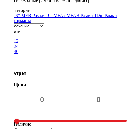
Переходные рамки и карманы для Jeep
Подкатегории
Рамки 9" MFB
Рамки 10" MFA / MFAB
Рамки 1Din
Рамки
2Din
Карманы
Показать
12
24
36
Фильтры
Цена
Наличие