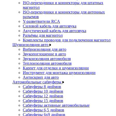
ISO-переходники и коннекторы для штатных
магнитол
ISO-переходники и коннекторы для антенных
разъемов
Y-разветвители RCA
Силовой кабель для автозвука
Акустический кабель для автозвука
Разъёмы для магнитол
Комплекты проводов для подключения магнитол
Шумоизоляция авто
Виброизоляция для авто
Звукопоглощение в авто
Звукоизоляция автомобиля
Теплоизоляция автомобиля
Карпет для отделки и шумоизоляции
Инструмент для монтажа шумоизоляции
Антискрип для авто
Автомобильные сабвуферы
Сабвуферы 8 дюймов
Сабвуферы 10 дюймов
Сабвуферы 12 дюймов
Сабвуферы 15 дюймов
Сабвуферы активные автомобильные
Сабвуферы 6,5 дюймов
Сабвуферы 6x9 дюймов