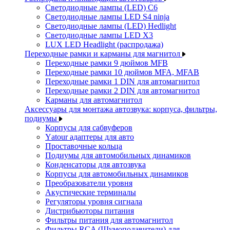
Светодиодные лампы (LED) C6
Светодиодные лампы LED S4 ninja
Светодиодные лампы (LED) Hedlight
Светодиодные лампы LED X3
LUX LED Headlight (распродажа)
Переходные рамки и карманы для магнитол
Переходные рамки 9 дюймов MFB
Переходные рамки 10 дюймов MFA, MFAB
Переходные рамки 1 DIN для автомагнитол
Переходные рамки 2 DIN для автомагнитол
Карманы для автомагнитол
Аксессуары для монтажа автозвука: корпуса, фильтры,
подиумы
Корпусы для сабвуферов
Yаtour адаптеры для авто
Проставочные кольца
Подиумы для автомобильных динамиков
Конденсаторы для автозвука
Корпусы для автомобильных динамиков
Преобразователи уровня
Акустические терминалы
Регуляторы уровня сигнала
Дистрибьюторы питания
Фильтры питания для автомагнитол
Фильтры RCA (Шумоподавители) для