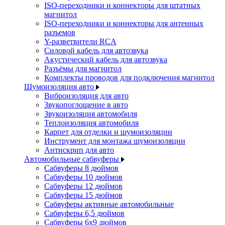
ISO-переходники и коннекторы для штатных
магнитол
ISO-переходники и коннекторы для антенных
разъемов
Y-разветвители RCA
Силовой кабель для автозвука
Акустический кабель для автозвука
Разъёмы для магнитол
Комплекты проводов для подключения магнитол
Шумоизоляция авто
Виброизоляция для авто
Звукопоглощение в авто
Звукоизоляция автомобиля
Теплоизоляция автомобиля
Карпет для отделки и шумоизоляции
Инструмент для монтажа шумоизоляции
Антискрип для авто
Автомобильные сабвуферы
Сабвуферы 8 дюймов
Сабвуферы 10 дюймов
Сабвуферы 12 дюймов
Сабвуферы 15 дюймов
Сабвуферы активные автомобильные
Сабвуферы 6,5 дюймов
Сабвуферы 6x9 дюймов