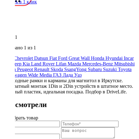
Купить в 1 клик
1
Показано
1
из 1
Audi
Chevrolet
Datsun
Fiat
Ford
Great Wall
Honda
Hyundai
Incar
JAC
Jeep
Kia
Land Rover
Lifan
Mazda
Mercedes-Benz
Mitsubishi
Nissan
Peugeot
Renault
Skoda
SsangYong
Subaru
Suzuki
Toyota
Volkswagen
Wide Media
ГАЗ
Лада
Уаз
Переходные рамки и карманы для магнитол в Иркутске.
Аккуратный монтаж 1Din и 2Din устройств в штатное место.
Прочный пластик, идеальная посадка. Подбор в DriveLife.
Вы смотрели
Подобрать товар