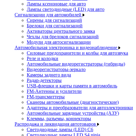
Лампы ксеноновые для авто
Лампы светодиодные (LED) для авто
Сигнализации для автомобилей
Сирены для сигнализаций
Брелоки для сигнализаций
Активаторы центрального замка
Чехлы для брелоков сигнализаций
Модули для автосигнализации
Автомобильная электроника и видеонаблюдение
Силовые предохранители и колбы для автозвука
Реле и колодки
Автомобильные видеорегистраторы (гибриды)
Видеорегистраторы-зеркало
Камеры заднего вида
Радар-детекторы
USB-флешки и карты памяти в автомобиль
FM-Антенны и усилители
FM-трансмиттеры
Сканеры автомобильные (диагностические)
Адаптеры и преобразователи для автоэлектроники
Автомобильные зарядные устройства (АЗУ)
Клеммы, разъемы, коннекторы
Распродажа и ликвидация автотоваров
Светодиодные лампы (LED) C6
Светодиодные лампы LED S4 ninja