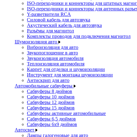
ISO-переходники и коннекторы для штатных магни
ISO-переходники и коннекторы для антенных разъ
Y-разветвители RCA
Силовой кабель для автозвука
Акустический кабель для автозвука
Разъёмы для магнитол
Комплекты проводов для подключения магнитол
Шумоизоляция авто
Виброизоляция для авто
Звукопоглощение в авто
Звукоизоляция автомобиля
Теплоизоляция автомобиля
Карпет для отделки и шумоизоляции
Инструмент для монтажа шумоизоляции
Антискрип для авто
Автомобильные сабвуферы
Сабвуферы 8 дюймов
Сабвуферы 10 дюймов
Сабвуферы 12 дюймов
Сабвуферы 15 дюймов
Сабвуферы активные автомобильные
Сабвуферы 6,5 дюймов
Сабвуферы 6x9 дюймов
Автосвет
Лампы галогеновые для авто