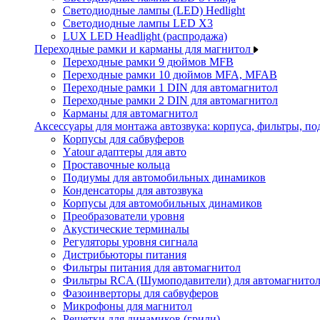
Светодиодные лампы (LED) Hedlight
Светодиодные лампы LED X3
LUX LED Headlight (распродажа)
Переходные рамки и карманы для магнитол
Переходные рамки 9 дюймов MFB
Переходные рамки 10 дюймов MFA, MFAB
Переходные рамки 1 DIN для автомагнитол
Переходные рамки 2 DIN для автомагнитол
Карманы для автомагнитол
Аксессуары для монтажа автозвука: корпуса, фильтры, 
Корпусы для сабвуферов
Yаtour адаптеры для авто
Проставочные кольца
Подиумы для автомобильных динамиков
Конденсаторы для автозвука
Корпусы для автомобильных динамиков
Преобразователи уровня
Акустические терминалы
Регуляторы уровня сигнала
Дистрибьюторы питания
Фильтры питания для автомагнитол
Фильтры RCA (Шумоподавители) для автомагнито
Фазоинверторы для сабвуферов
Микрофоны для магнитол
Решетки для динамиков (грили)