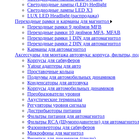
Светодиодные лампы (LED) Hedlight
Светодиодные лампы LED X3
LUX LED Headlight (распродажа)
Переходные рамки и карманы для магнитол
Переходные рамки 9 дюймов MFB
Переходные рамки 10 дюймов MFA, MFAB
Переходные рамки 1 DIN для автомагнитол
Переходные рамки 2 DIN для автомагнитол
Карманы для автомагнитол
Аксессуары для монтажа автозвука: корпуса, фильтры, 
Корпусы для сабвуферов
Yаtour адаптеры для авто
Проставочные кольца
Подиумы для автомобильных динамиков
Конденсаторы для автозвука
Корпусы для автомобильных динамиков
Преобразователи уровня
Акустические терминалы
Регуляторы уровня сигнала
Дистрибьюторы питания
Фильтры питания для автомагнитол
Фильтры RCA (Шумоподавители) для автомагнито
Фазоинверторы для сабвуферов
Микрофоны для магнитол
Решетки для динамиков (грили)