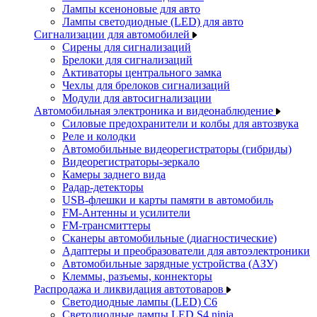
Лампы ксеноновые для авто
Лампы светодиодные (LED) для авто
Сигнализации для автомобилей
Сирены для сигнализаций
Брелоки для сигнализаций
Активаторы центрального замка
Чехлы для брелоков сигнализаций
Модули для автосигнализации
Автомобильная электроника и видеонаблюдение
Силовые предохранители и колбы для автозвука
Реле и колодки
Автомобильные видеорегистраторы (гибриды)
Видеорегистраторы-зеркало
Камеры заднего вида
Радар-детекторы
USB-флешки и карты памяти в автомобиль
FM-Антенны и усилители
FM-трансмиттеры
Сканеры автомобильные (диагностические)
Адаптеры и преобразователи для автоэлектроники
Автомобильные зарядные устройства (АЗУ)
Клеммы, разъемы, коннекторы
Распродажа и ликвидация автотоваров
Светодиодные лампы (LED) C6
Светодиодные лампы LED S4 ninja