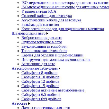
ISO-переходники и коннекторы для штатных магни
ISO-переходники и коннекторы для антенных разъ
Y-разветвители RCA
Силовой кабель для автозвука
Акустический кабель для автозвука
Разъёмы для магнитол
Комплекты проводов для подключения магнитол
Шумоизоляция авто
Виброизоляция для авто
Звукопоглощение в авто
Звукоизоляция автомобиля
Теплоизоляция автомобиля
Карпет для отделки и шумоизоляции
Инструмент для монтажа шумоизоляции
Антискрип для авто
Автомобильные сабвуферы
Сабвуферы 8 дюймов
Сабвуферы 10 дюймов
Сабвуферы 12 дюймов
Сабвуферы 15 дюймов
Сабвуферы активные автомобильные
Сабвуферы 6,5 дюймов
Сабвуферы 6x9 дюймов
Автосвет
Лампы галогеновые для авто