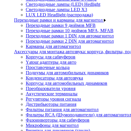
Светодиодные лампы (LED) Hedlight
Светодиодные лампы LED X3
LUX LED Headlight (распродажа)
Переходные рамки и карманы для магнитол
Переходные рамки 9 дюймов MFB
Переходные рамки 10 дюймов MFA, MFAB
Переходные рамки 1 DIN для автомагнитол
Переходные рамки 2 DIN для автомагнитол
Карманы для автомагнитол
Аксессуары для монтажа автозвука: корпуса, фильтры, 
Корпусы для сабвуферов
Yаtour адаптеры для авто
Проставочные кольца
Подиумы для автомобильных динамиков
Конденсаторы для автозвука
Корпусы для автомобильных динамиков
Преобразователи уровня
Акустические терминалы
Регуляторы уровня сигнала
Дистрибьюторы питания
Фильтры питания для автомагнитол
Фильтры RCA (Шумоподавители) для автомагнито
Фазоинверторы для сабвуферов
Микрофоны для магнитол
Решетки для динамиков (грили)