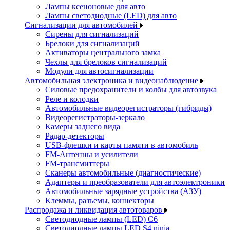
Лампы ксеноновые для авто
Лампы светодиодные (LED) для авто
Сигнализации для автомобилей
Сирены для сигнализаций
Брелоки для сигнализаций
Активаторы центрального замка
Чехлы для брелоков сигнализаций
Модули для автосигнализации
Автомобильная электроника и видеонаблюдение
Силовые предохранители и колбы для автозвука
Реле и колодки
Автомобильные видеорегистраторы (гибриды)
Видеорегистраторы-зеркало
Камеры заднего вида
Радар-детекторы
USB-флешки и карты памяти в автомобиль
FM-Антенны и усилители
FM-трансмиттеры
Сканеры автомобильные (диагностические)
Адаптеры и преобразователи для автоэлектроники
Автомобильные зарядные устройства (АЗУ)
Клеммы, разъемы, коннекторы
Распродажа и ликвидация автотоваров
Светодиодные лампы (LED) C6
Светодиодные лампы LED S4 ninja