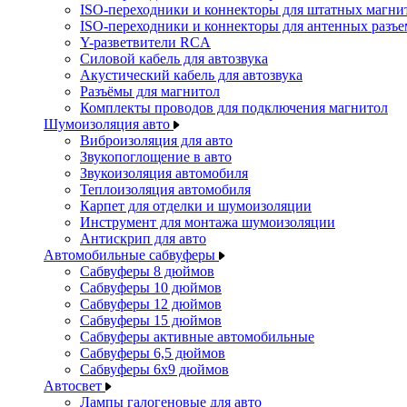
ISO-переходники и коннекторы для штатных магни
ISO-переходники и коннекторы для антенных разъ
Y-разветвители RCA
Силовой кабель для автозвука
Акустический кабель для автозвука
Разъёмы для магнитол
Комплекты проводов для подключения магнитол
Шумоизоляция авто
Виброизоляция для авто
Звукопоглощение в авто
Звукоизоляция автомобиля
Теплоизоляция автомобиля
Карпет для отделки и шумоизоляции
Инструмент для монтажа шумоизоляции
Антискрип для авто
Автомобильные сабвуферы
Сабвуферы 8 дюймов
Сабвуферы 10 дюймов
Сабвуферы 12 дюймов
Сабвуферы 15 дюймов
Сабвуферы активные автомобильные
Сабвуферы 6,5 дюймов
Сабвуферы 6x9 дюймов
Автосвет
Лампы галогеновые для авто