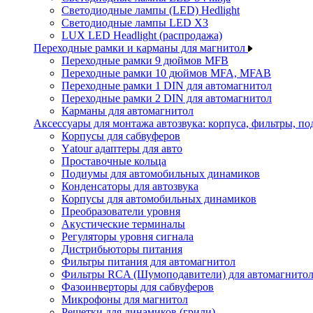
Светодиодные лампы (LED) Hedlight
Светодиодные лампы LED X3
LUX LED Headlight (распродажа)
Переходные рамки и карманы для магнитол
Переходные рамки 9 дюймов MFB
Переходные рамки 10 дюймов MFA, MFAB
Переходные рамки 1 DIN для автомагнитол
Переходные рамки 2 DIN для автомагнитол
Карманы для автомагнитол
Аксессуары для монтажа автозвука: корпуса, фильтры, 
Корпусы для сабвуферов
Yаtour адаптеры для авто
Проставочные кольца
Подиумы для автомобильных динамиков
Конденсаторы для автозвука
Корпусы для автомобильных динамиков
Преобразователи уровня
Акустические терминалы
Регуляторы уровня сигнала
Дистрибьюторы питания
Фильтры питания для автомагнитол
Фильтры RCA (Шумоподавители) для автомагнито
Фазоинверторы для сабвуферов
Микрофоны для магнитол
Решетки для динамиков (грили)