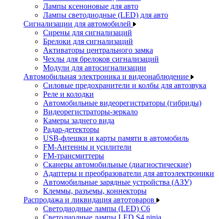
Лампы ксеноновые для авто
Лампы светодиодные (LED) для авто
Сигнализации для автомобилей
Сирены для сигнализаций
Брелоки для сигнализаций
Активаторы центрального замка
Чехлы для брелоков сигнализаций
Модули для автосигнализации
Автомобильная электроника и видеонаблюдение
Силовые предохранители и колбы для автозвука
Реле и колодки
Автомобильные видеорегистраторы (гибриды)
Видеорегистраторы-зеркало
Камеры заднего вида
Радар-детекторы
USB-флешки и карты памяти в автомобиль
FM-Антенны и усилители
FM-трансмиттеры
Сканеры автомобильные (диагностические)
Адаптеры и преобразователи для автоэлектроники
Автомобильные зарядные устройства (АЗУ)
Клеммы, разъемы, коннекторы
Распродажа и ликвидация автотоваров
Светодиодные лампы (LED) C6
Светодиодные лампы LED S4 ninja