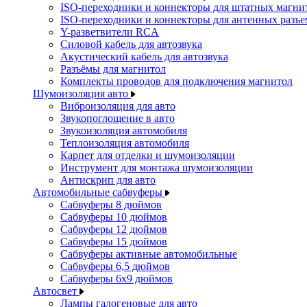
ISO-переходники и коннекторы для штатных магни
ISO-переходники и коннекторы для антенных разъ
Y-разветвители RCA
Силовой кабель для автозвука
Акустический кабель для автозвука
Разъёмы для магнитол
Комплекты проводов для подключения магнитол
Шумоизоляция авто
Виброизоляция для авто
Звукопоглощение в авто
Звукоизоляция автомобиля
Теплоизоляция автомобиля
Карпет для отделки и шумоизоляции
Инструмент для монтажа шумоизоляции
Антискрип для авто
Автомобильные сабвуферы
Сабвуферы 8 дюймов
Сабвуферы 10 дюймов
Сабвуферы 12 дюймов
Сабвуферы 15 дюймов
Сабвуферы активные автомобильные
Сабвуферы 6,5 дюймов
Сабвуферы 6x9 дюймов
Автосвет
Лампы галогеновые для авто