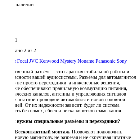
Нет в наличии
1
Показано
2
из 2
Alpine
Focal
JVC
Kenwood
Mystery
Noname
Panasonic
Sony
Качественный разъём — это гарантия стабильной работы и
безопасности вашей аудиосистемы. Разъёмы для автомагнитол
— это не просто переходники, а инженерные решения,
которые обеспечивают правильную коммутацию питания,
акустических каналов, антенны и управляющих сигналов
между штатной проводкой автомобиля и новой головной
станцией. От их надежности зависит, будет ли система
работать без помех, сбоев и риска короткого замыкания.
Зачем нужны специальные разъёмы и переходники?
Бесконтактный монтаж.
Позволяют подключить
новую магнитолу, не разрезая и не скручивая штатные