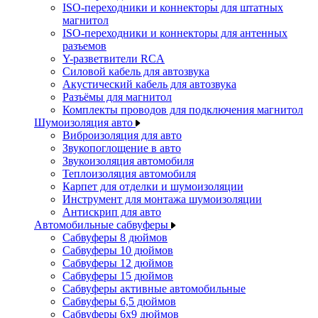
ISO-переходники и коннекторы для штатных
магнитол
ISO-переходники и коннекторы для антенных
разъемов
Y-разветвители RCA
Силовой кабель для автозвука
Акустический кабель для автозвука
Разъёмы для магнитол
Комплекты проводов для подключения магнитол
Шумоизоляция авто
Виброизоляция для авто
Звукопоглощение в авто
Звукоизоляция автомобиля
Теплоизоляция автомобиля
Карпет для отделки и шумоизоляции
Инструмент для монтажа шумоизоляции
Антискрип для авто
Автомобильные сабвуферы
Сабвуферы 8 дюймов
Сабвуферы 10 дюймов
Сабвуферы 12 дюймов
Сабвуферы 15 дюймов
Сабвуферы активные автомобильные
Сабвуферы 6,5 дюймов
Сабвуферы 6x9 дюймов