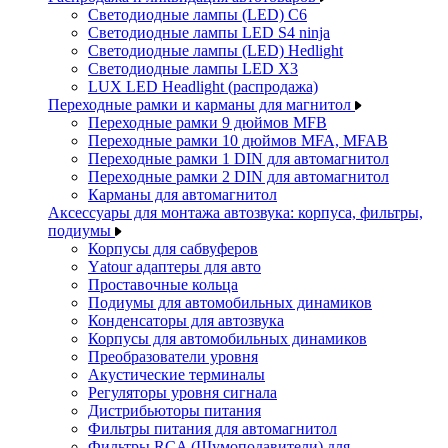
Светодиодные лампы (LED) C6
Светодиодные лампы LED S4 ninja
Светодиодные лампы (LED) Hedlight
Светодиодные лампы LED X3
LUX LED Headlight (распродажа)
Переходные рамки и карманы для магнитол
Переходные рамки 9 дюймов MFB
Переходные рамки 10 дюймов MFA, MFAB
Переходные рамки 1 DIN для автомагнитол
Переходные рамки 2 DIN для автомагнитол
Карманы для автомагнитол
Аксессуары для монтажа автозвука: корпуса, фильтры,
подиумы
Корпусы для сабвуферов
Yаtour адаптеры для авто
Проставочные кольца
Подиумы для автомобильных динамиков
Конденсаторы для автозвука
Корпусы для автомобильных динамиков
Преобразователи уровня
Акустические терминалы
Регуляторы уровня сигнала
Дистрибьюторы питания
Фильтры питания для автомагнитол
Фильтры RCA (Шумоподавители) для