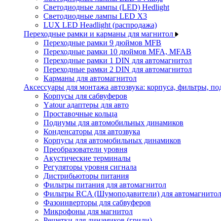
Светодиодные лампы (LED) Hedlight
Светодиодные лампы LED X3
LUX LED Headlight (распродажа)
Переходные рамки и карманы для магнитол
Переходные рамки 9 дюймов MFB
Переходные рамки 10 дюймов MFA, MFAB
Переходные рамки 1 DIN для автомагнитол
Переходные рамки 2 DIN для автомагнитол
Карманы для автомагнитол
Аксессуары для монтажа автозвука: корпуса, фильтры, 
Корпусы для сабвуферов
Yаtour адаптеры для авто
Проставочные кольца
Подиумы для автомобильных динамиков
Конденсаторы для автозвука
Корпусы для автомобильных динамиков
Преобразователи уровня
Акустические терминалы
Регуляторы уровня сигнала
Дистрибьюторы питания
Фильтры питания для автомагнитол
Фильтры RCA (Шумоподавители) для автомагнито
Фазоинверторы для сабвуферов
Микрофоны для магнитол
Решетки для динамиков (грили)