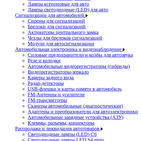
Лампы ксеноновые для авто
Лампы светодиодные (LED) для авто
Сигнализации для автомобилей
Сирены для сигнализаций
Брелоки для сигнализаций
Активаторы центрального замка
Чехлы для брелоков сигнализаций
Модули для автосигнализации
Автомобильная электроника и видеонаблюдение
Силовые предохранители и колбы для автозвука
Реле и колодки
Автомобильные видеорегистраторы (гибриды)
Видеорегистраторы-зеркало
Камеры заднего вида
Радар-детекторы
USB-флешки и карты памяти в автомобиль
FM-Антенны и усилители
FM-трансмиттеры
Сканеры автомобильные (диагностические)
Адаптеры и преобразователи для автоэлектроники
Автомобильные зарядные устройства (АЗУ)
Клеммы, разъемы, коннекторы
Распродажа и ликвидация автотоваров
Светодиодные лампы (LED) C6
Светодиодные лампы LED S4 ninja