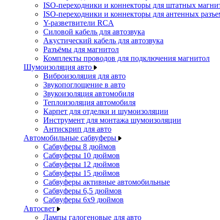
ISO-переходники и коннекторы для штатных магни
ISO-переходники и коннекторы для антенных разъ
Y-разветвители RCA
Силовой кабель для автозвука
Акустический кабель для автозвука
Разъёмы для магнитол
Комплекты проводов для подключения магнитол
Шумоизоляция авто
Виброизоляция для авто
Звукопоглощение в авто
Звукоизоляция автомобиля
Теплоизоляция автомобиля
Карпет для отделки и шумоизоляции
Инструмент для монтажа шумоизоляции
Антискрип для авто
Автомобильные сабвуферы
Сабвуферы 8 дюймов
Сабвуферы 10 дюймов
Сабвуферы 12 дюймов
Сабвуферы 15 дюймов
Сабвуферы активные автомобильные
Сабвуферы 6,5 дюймов
Сабвуферы 6x9 дюймов
Автосвет
Лампы галогеновые для авто