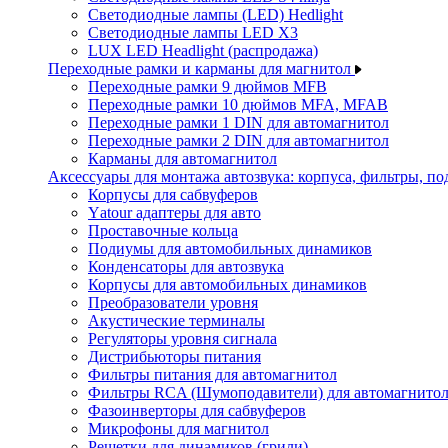
Светодиодные лампы (LED) Hedlight
Светодиодные лампы LED X3
LUX LED Headlight (распродажа)
Переходные рамки и карманы для магнитол
Переходные рамки 9 дюймов MFB
Переходные рамки 10 дюймов MFA, MFAB
Переходные рамки 1 DIN для автомагнитол
Переходные рамки 2 DIN для автомагнитол
Карманы для автомагнитол
Аксессуары для монтажа автозвука: корпуса, фильтры, 
Корпусы для сабвуферов
Yаtour адаптеры для авто
Проставочные кольца
Подиумы для автомобильных динамиков
Конденсаторы для автозвука
Корпусы для автомобильных динамиков
Преобразователи уровня
Акустические терминалы
Регуляторы уровня сигнала
Дистрибьюторы питания
Фильтры питания для автомагнитол
Фильтры RCA (Шумоподавители) для автомагнито
Фазоинверторы для сабвуферов
Микрофоны для магнитол
Решетки для динамиков (грили)