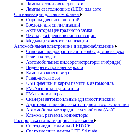
Лампы ксеноновые для авто
Лампы светодиодные (LED) для авто
Сигнализации для автомобилей
Сирены для сигнализаций
Брелоки для сигнализаций
Активаторы центрального замка
Чехлы для брелоков сигнализаций
Модули для автосигнализации
Автомобильная электроника и видеонаблюдение
Силовые предохранители и колбы для автозвука
Реле и колодки
Автомобильные видеорегистраторы (гибриды)
Видеорегистраторы-зеркало
Камеры заднего вида
Радар-детекторы
USB-флешки и карты памяти в автомобиль
FM-Антенны и усилители
FM-трансмиттеры
Сканеры автомобильные (диагностические)
Адаптеры и преобразователи для автоэлектроники
Автомобильные зарядные устройства (АЗУ)
Клеммы, разъемы, коннекторы
Распродажа и ликвидация автотоваров
Светодиодные лампы (LED) C6
Светодиодные лампы LED S4 ninja