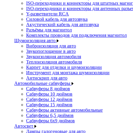
ISO-переходники и коннекторы для штатных магни
ISO-переходники и коннекторы для антенных разъ
Y-разветвители RCA
Силовой кабель для автозвука
Акустический кабель для автозвука
Разъёмы для магнитол
Комплекты проводов для подключения магнитол
Шумоизоляция авто
Виброизоляция для авто
Звукопоглощение в авто
Звукоизоляция автомобиля
Теплоизоляция автомобиля
Карпет для отделки и шумоизоляции
Инструмент для монтажа шумоизоляции
Антискрип для авто
Автомобильные сабвуферы
Сабвуферы 8 дюймов
Сабвуферы 10 дюймов
Сабвуферы 12 дюймов
Сабвуферы 15 дюймов
Сабвуферы активные автомобильные
Сабвуферы 6,5 дюймов
Сабвуферы 6x9 дюймов
Автосвет
Лампы галогеновые для авто