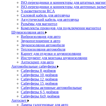
ISO-переходники и коннекторы для штатных магни
ISO-переходники и коннекторы для антенных разъ
Y-разветвители RCA
Силовой кабель для автозвука
Акустический кабель для автозвука
Разъёмы для магнитол
Комплекты проводов для подключения магнитол
Шумоизоляция авто
Виброизоляция для авто
Звукопоглощение в авто
Звукоизоляция автомобиля
Теплоизоляция автомобиля
Карпет для отделки и шумоизоляции
Инструмент для монтажа шумоизоляции
Антискрип для авто
Автомобильные сабвуферы
Сабвуферы 8 дюймов
Сабвуферы 10 дюймов
Сабвуферы 12 дюймов
Сабвуферы 15 дюймов
Сабвуферы активные автомобильные
Сабвуферы 6,5 дюймов
Сабвуферы 6x9 дюймов
Автосвет
Лампы галогеновые для авто