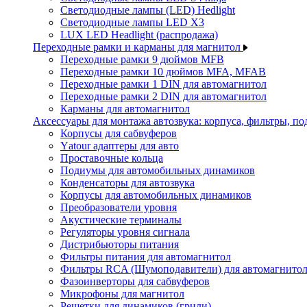
Светодиодные лампы (LED) Hedlight
Светодиодные лампы LED X3
LUX LED Headlight (распродажа)
Переходные рамки и карманы для магнитол
Переходные рамки 9 дюймов MFB
Переходные рамки 10 дюймов MFA, MFAB
Переходные рамки 1 DIN для автомагнитол
Переходные рамки 2 DIN для автомагнитол
Карманы для автомагнитол
Аксессуары для монтажа автозвука: корпуса, фильтры, 
Корпусы для сабвуферов
Yаtour адаптеры для авто
Проставочные кольца
Подиумы для автомобильных динамиков
Конденсаторы для автозвука
Корпусы для автомобильных динамиков
Преобразователи уровня
Акустические терминалы
Регуляторы уровня сигнала
Дистрибьюторы питания
Фильтры питания для автомагнитол
Фильтры RCA (Шумоподавители) для автомагнито
Фазоинверторы для сабвуферов
Микрофоны для магнитол
Решетки для динамиков (грили)