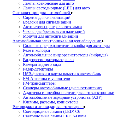
Лампы ксеноновые для авто
Лампы светодиодные (LED) для авто
Сигнализации для автомобилей
Сирены для сигнализаций
Брелоки для сигнализаций
Активаторы центрального замка
Чехлы для брелоков сигнализаций
Модули для автосигнализации
Автомобильная электроника и видеонаблюдение
Силовые предохранители и колбы для автозвука
Реле и колодки
Автомобильные видеорегистраторы (гибриды)
Видеорегистраторы-зеркало
Камеры заднего вида
Радар-детекторы
USB-флешки и карты памяти в автомобиль
FM-Антенны и усилители
FM-трансмиттеры
Сканеры автомобильные (диагностические)
Адаптеры и преобразователи для автоэлектроники
Автомобильные зарядные устройства (АЗУ)
Клеммы, разъемы, коннекторы
Распродажа и ликвидация автотоваров
Светодиодные лампы (LED) C6
Светодиодные лампы LED S4 ninja