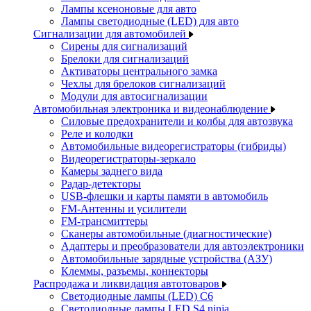
Лампы ксеноновые для авто
Лампы светодиодные (LED) для авто
Сигнализации для автомобилей
Сирены для сигнализаций
Брелоки для сигнализаций
Активаторы центрального замка
Чехлы для брелоков сигнализаций
Модули для автосигнализации
Автомобильная электроника и видеонаблюдение
Силовые предохранители и колбы для автозвука
Реле и колодки
Автомобильные видеорегистраторы (гибриды)
Видеорегистраторы-зеркало
Камеры заднего вида
Радар-детекторы
USB-флешки и карты памяти в автомобиль
FM-Антенны и усилители
FM-трансмиттеры
Сканеры автомобильные (диагностические)
Адаптеры и преобразователи для автоэлектроники
Автомобильные зарядные устройства (АЗУ)
Клеммы, разъемы, коннекторы
Распродажа и ликвидация автотоваров
Светодиодные лампы (LED) C6
Светодиодные лампы LED S4 ninja