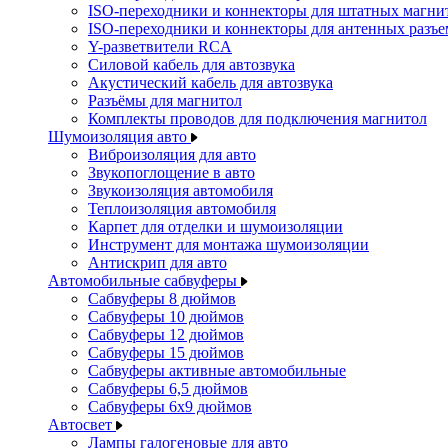
ISO-переходники и коннекторы для штатных магни
ISO-переходники и коннекторы для антенных разъ
Y-разветвители RCA
Силовой кабель для автозвука
Акустический кабель для автозвука
Разъёмы для магнитол
Комплекты проводов для подключения магнитол
Шумоизоляция авто
Виброизоляция для авто
Звукопоглощение в авто
Звукоизоляция автомобиля
Теплоизоляция автомобиля
Карпет для отделки и шумоизоляции
Инструмент для монтажа шумоизоляции
Антискрип для авто
Автомобильные сабвуферы
Сабвуферы 8 дюймов
Сабвуферы 10 дюймов
Сабвуферы 12 дюймов
Сабвуферы 15 дюймов
Сабвуферы активные автомобильные
Сабвуферы 6,5 дюймов
Сабвуферы 6x9 дюймов
Автосвет
Лампы галогеновые для авто