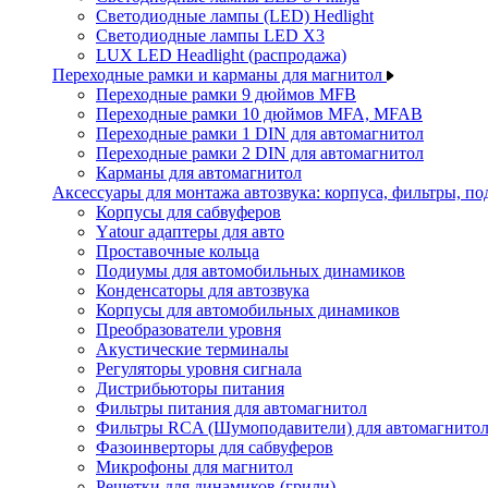
Светодиодные лампы (LED) Hedlight
Светодиодные лампы LED X3
LUX LED Headlight (распродажа)
Переходные рамки и карманы для магнитол
Переходные рамки 9 дюймов MFB
Переходные рамки 10 дюймов MFA, MFAB
Переходные рамки 1 DIN для автомагнитол
Переходные рамки 2 DIN для автомагнитол
Карманы для автомагнитол
Аксессуары для монтажа автозвука: корпуса, фильтры, 
Корпусы для сабвуферов
Yаtour адаптеры для авто
Проставочные кольца
Подиумы для автомобильных динамиков
Конденсаторы для автозвука
Корпусы для автомобильных динамиков
Преобразователи уровня
Акустические терминалы
Регуляторы уровня сигнала
Дистрибьюторы питания
Фильтры питания для автомагнитол
Фильтры RCA (Шумоподавители) для автомагнито
Фазоинверторы для сабвуферов
Микрофоны для магнитол
Решетки для динамиков (грили)