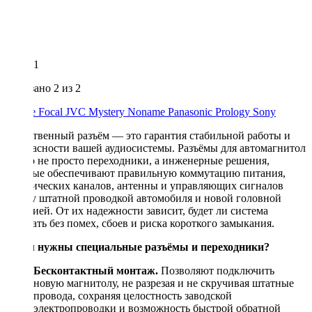
1
Показано
2
из 2
Alpine
Focal
JVC
Mystery
Noname
Panasonic
Prology
Sony
Качественный разъём — это гарантия стабильной работы и
безопасности вашей аудиосистемы. Разъёмы для автомагнитол
— это не просто переходники, а инженерные решения,
которые обеспечивают правильную коммутацию питания,
акустических каналов, антенны и управляющих сигналов
между штатной проводкой автомобиля и новой головной
станцией. От их надежности зависит, будет ли система
работать без помех, сбоев и риска короткого замыкания.
Зачем нужны специальные разъёмы и переходники?
Бесконтактный монтаж.
Позволяют подключить
новую магнитолу, не разрезая и не скручивая штатные
провода, сохраняя целостность заводской
электропроводки и возможность быстрой обратной