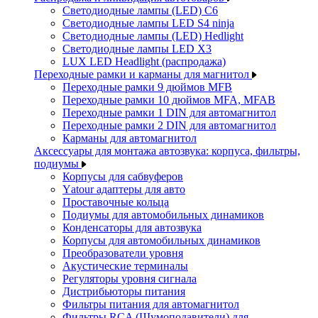
Светодиодные лампы (LED) C6
Светодиодные лампы LED S4 ninja
Светодиодные лампы (LED) Hedlight
Светодиодные лампы LED X3
LUX LED Headlight (распродажа)
Переходные рамки и карманы для магнитол
Переходные рамки 9 дюймов MFB
Переходные рамки 10 дюймов MFA, MFAB
Переходные рамки 1 DIN для автомагнитол
Переходные рамки 2 DIN для автомагнитол
Карманы для автомагнитол
Аксессуары для монтажа автозвука: корпуса, фильтры,
подиумы
Корпусы для сабвуферов
Yаtour адаптеры для авто
Проставочные кольца
Подиумы для автомобильных динамиков
Конденсаторы для автозвука
Корпусы для автомобильных динамиков
Преобразователи уровня
Акустические терминалы
Регуляторы уровня сигнала
Дистрибьюторы питания
Фильтры питания для автомагнитол
Фильтры RCA (Шумоподавители) для