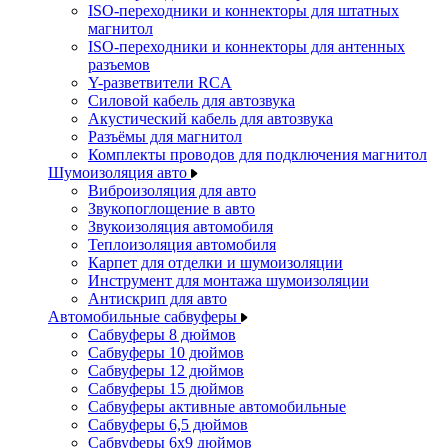
ISO-переходники и коннекторы для штатных
магнитол
ISO-переходники и коннекторы для антенных
разъемов
Y-разветвители RCA
Силовой кабель для автозвука
Акустический кабель для автозвука
Разъёмы для магнитол
Комплекты проводов для подключения магнитол
Шумоизоляция авто
Виброизоляция для авто
Звукопоглощение в авто
Звукоизоляция автомобиля
Теплоизоляция автомобиля
Карпет для отделки и шумоизоляции
Инструмент для монтажа шумоизоляции
Антискрип для авто
Автомобильные сабвуферы
Сабвуферы 8 дюймов
Сабвуферы 10 дюймов
Сабвуферы 12 дюймов
Сабвуферы 15 дюймов
Сабвуферы активные автомобильные
Сабвуферы 6,5 дюймов
Сабвуферы 6x9 дюймов