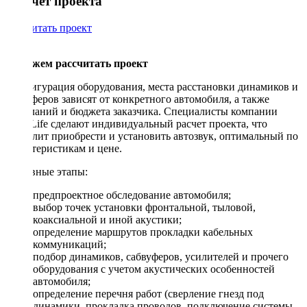
Рассчет проекта
Рассчитать проект
Поможем рассчитать проект
Конфигурация оборудования, места расстановки динамиков и
сабвуферов зависят от конкретного автомобиля, а также
пожеланий и бюджета заказчика. Специалисты компании
DriveLife сделают индивидуальный расчет проекта, что
позволит приобрести и установить автозвук, оптимальный по
характеристикам и цене.
Основные этапы:
предпроектное обследование автомобиля;
выбор точек установки фронтальной, тыловой,
коаксиальной и иной акустики;
определение маршрутов прокладки кабельных
коммуникаций;
подбор динамиков, сабвуферов, усилителей и прочего
оборудования с учетом акустических особенностей
автомобиля;
определение перечня работ (сверление гнезд под
динамики, прокладка проводов, подключение системы,