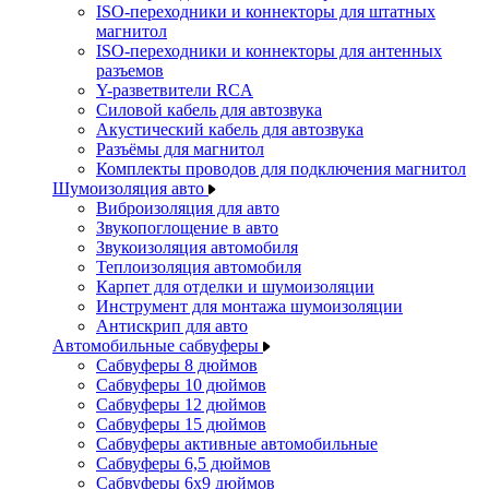
ISO-переходники и коннекторы для штатных
магнитол
ISO-переходники и коннекторы для антенных
разъемов
Y-разветвители RCA
Силовой кабель для автозвука
Акустический кабель для автозвука
Разъёмы для магнитол
Комплекты проводов для подключения магнитол
Шумоизоляция авто
Виброизоляция для авто
Звукопоглощение в авто
Звукоизоляция автомобиля
Теплоизоляция автомобиля
Карпет для отделки и шумоизоляции
Инструмент для монтажа шумоизоляции
Антискрип для авто
Автомобильные сабвуферы
Сабвуферы 8 дюймов
Сабвуферы 10 дюймов
Сабвуферы 12 дюймов
Сабвуферы 15 дюймов
Сабвуферы активные автомобильные
Сабвуферы 6,5 дюймов
Сабвуферы 6x9 дюймов