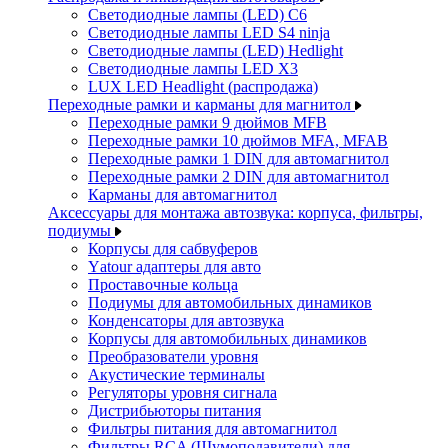
Светодиодные лампы (LED) C6
Светодиодные лампы LED S4 ninja
Светодиодные лампы (LED) Hedlight
Светодиодные лампы LED X3
LUX LED Headlight (распродажа)
Переходные рамки и карманы для магнитол
Переходные рамки 9 дюймов MFB
Переходные рамки 10 дюймов MFA, MFAB
Переходные рамки 1 DIN для автомагнитол
Переходные рамки 2 DIN для автомагнитол
Карманы для автомагнитол
Аксессуары для монтажа автозвука: корпуса, фильтры,
подиумы
Корпусы для сабвуферов
Yаtour адаптеры для авто
Проставочные кольца
Подиумы для автомобильных динамиков
Конденсаторы для автозвука
Корпусы для автомобильных динамиков
Преобразователи уровня
Акустические терминалы
Регуляторы уровня сигнала
Дистрибьюторы питания
Фильтры питания для автомагнитол
Фильтры RCA (Шумоподавители) для