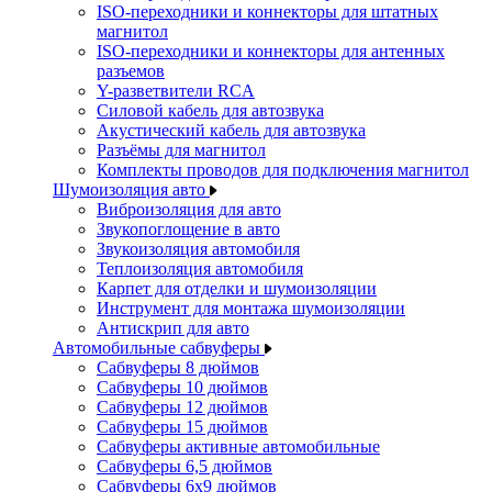
ISO-переходники и коннекторы для штатных
магнитол
ISO-переходники и коннекторы для антенных
разъемов
Y-разветвители RCA
Силовой кабель для автозвука
Акустический кабель для автозвука
Разъёмы для магнитол
Комплекты проводов для подключения магнитол
Шумоизоляция авто
Виброизоляция для авто
Звукопоглощение в авто
Звукоизоляция автомобиля
Теплоизоляция автомобиля
Карпет для отделки и шумоизоляции
Инструмент для монтажа шумоизоляции
Антискрип для авто
Автомобильные сабвуферы
Сабвуферы 8 дюймов
Сабвуферы 10 дюймов
Сабвуферы 12 дюймов
Сабвуферы 15 дюймов
Сабвуферы активные автомобильные
Сабвуферы 6,5 дюймов
Сабвуферы 6x9 дюймов