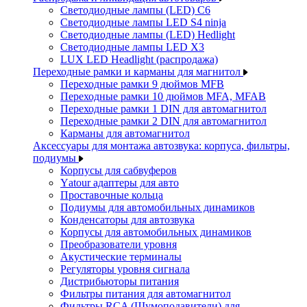
Светодиодные лампы (LED) C6
Светодиодные лампы LED S4 ninja
Светодиодные лампы (LED) Hedlight
Светодиодные лампы LED X3
LUX LED Headlight (распродажа)
Переходные рамки и карманы для магнитол
Переходные рамки 9 дюймов MFB
Переходные рамки 10 дюймов MFA, MFAB
Переходные рамки 1 DIN для автомагнитол
Переходные рамки 2 DIN для автомагнитол
Карманы для автомагнитол
Аксессуары для монтажа автозвука: корпуса, фильтры,
подиумы
Корпусы для сабвуферов
Yаtour адаптеры для авто
Проставочные кольца
Подиумы для автомобильных динамиков
Конденсаторы для автозвука
Корпусы для автомобильных динамиков
Преобразователи уровня
Акустические терминалы
Регуляторы уровня сигнала
Дистрибьюторы питания
Фильтры питания для автомагнитол
Фильтры RCA (Шумоподавители) для