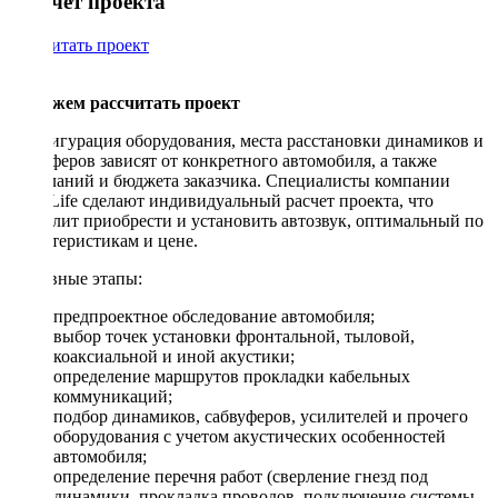
Рассчет проекта
Рассчитать проект
Поможем рассчитать проект
Конфигурация оборудования, места расстановки динамиков и
сабвуферов зависят от конкретного автомобиля, а также
пожеланий и бюджета заказчика. Специалисты компании
DriveLife сделают индивидуальный расчет проекта, что
позволит приобрести и установить автозвук, оптимальный по
характеристикам и цене.
Основные этапы:
предпроектное обследование автомобиля;
выбор точек установки фронтальной, тыловой,
коаксиальной и иной акустики;
определение маршрутов прокладки кабельных
коммуникаций;
подбор динамиков, сабвуферов, усилителей и прочего
оборудования с учетом акустических особенностей
автомобиля;
определение перечня работ (сверление гнезд под
динамики, прокладка проводов, подключение системы,