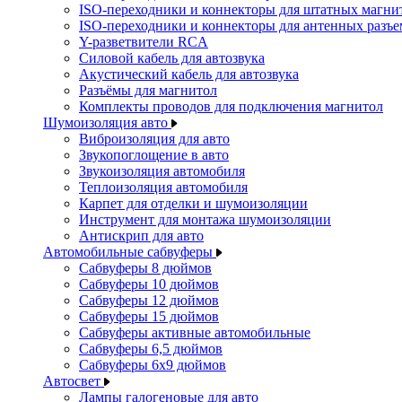
ISO-переходники и коннекторы для штатных магни
ISO-переходники и коннекторы для антенных разъ
Y-разветвители RCA
Силовой кабель для автозвука
Акустический кабель для автозвука
Разъёмы для магнитол
Комплекты проводов для подключения магнитол
Шумоизоляция авто
Виброизоляция для авто
Звукопоглощение в авто
Звукоизоляция автомобиля
Теплоизоляция автомобиля
Карпет для отделки и шумоизоляции
Инструмент для монтажа шумоизоляции
Антискрип для авто
Автомобильные сабвуферы
Сабвуферы 8 дюймов
Сабвуферы 10 дюймов
Сабвуферы 12 дюймов
Сабвуферы 15 дюймов
Сабвуферы активные автомобильные
Сабвуферы 6,5 дюймов
Сабвуферы 6x9 дюймов
Автосвет
Лампы галогеновые для авто