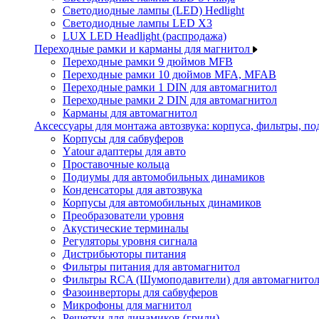
Светодиодные лампы (LED) Hedlight
Светодиодные лампы LED X3
LUX LED Headlight (распродажа)
Переходные рамки и карманы для магнитол
Переходные рамки 9 дюймов MFB
Переходные рамки 10 дюймов MFA, MFAB
Переходные рамки 1 DIN для автомагнитол
Переходные рамки 2 DIN для автомагнитол
Карманы для автомагнитол
Аксессуары для монтажа автозвука: корпуса, фильтры, 
Корпусы для сабвуферов
Yаtour адаптеры для авто
Проставочные кольца
Подиумы для автомобильных динамиков
Конденсаторы для автозвука
Корпусы для автомобильных динамиков
Преобразователи уровня
Акустические терминалы
Регуляторы уровня сигнала
Дистрибьюторы питания
Фильтры питания для автомагнитол
Фильтры RCA (Шумоподавители) для автомагнито
Фазоинверторы для сабвуферов
Микрофоны для магнитол
Решетки для динамиков (грили)