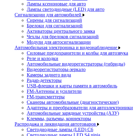
Лампы ксеноновые для авто
Лампы светодиодные (LED) для авто
Сигнализации для автомобилей
Сирены для сигнализаций
Брелоки для сигнализаций
Активаторы центрального замка
Чехлы для брелоков сигнализаций
Модули для автосигнализации
Автомобильная электроника и видеонаблюдение
Силовые предохранители и колбы для автозвука
Реле и колодки
Автомобильные видеорегистраторы (гибриды)
Видеорегистраторы-зеркало
Камеры заднего вида
Радар-детекторы
USB-флешки и карты памяти в автомобиль
FM-Антенны и усилители
FM-трансмиттеры
Сканеры автомобильные (диагностические)
Адаптеры и преобразователи для автоэлектроники
Автомобильные зарядные устройства (АЗУ)
Клеммы, разъемы, коннекторы
Распродажа и ликвидация автотоваров
Светодиодные лампы (LED) C6
Светодиодные лампы LED S4 ninja