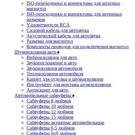
ISO-переходники и коннекторы для штатных
магнитол
ISO-переходники и коннекторы для антенных
разъемов
Y-разветвители RCA
Силовой кабель для автозвука
Акустический кабель для автозвука
Разъёмы для магнитол
Комплекты проводов для подключения магнитол
Шумоизоляция авто
Виброизоляция для авто
Звукопоглощение в авто
Звукоизоляция автомобиля
Теплоизоляция автомобиля
Карпет для отделки и шумоизоляции
Инструмент для монтажа шумоизоляции
Антискрип для авто
Автомобильные сабвуферы
Сабвуферы 8 дюймов
Сабвуферы 10 дюймов
Сабвуферы 12 дюймов
Сабвуферы 15 дюймов
Сабвуферы активные автомобильные
Сабвуферы 6,5 дюймов
Сабвуферы 6x9 дюймов