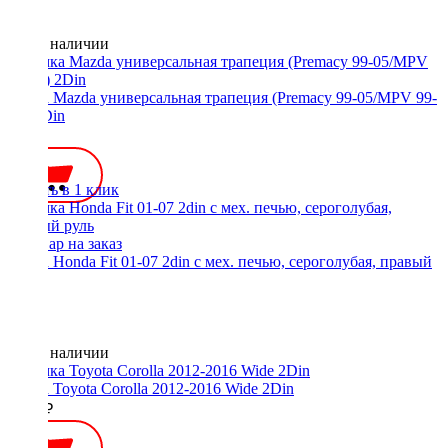
Нет в наличии
Рамка Mazda универсальная трапеция (Premacy 99-05/MPV 99-
05) 2Din
900 ₽
Купить в 1 клик
Рамка Honda Fit 01-07 2din с мех. печью, сероголубая, правый
руль
Нет в наличии
Рамка Toyota Corolla 2012-2016 Wide 2Din
1300 ₽