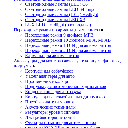
Светодиодные лампы (LED) C6
Светодиодные лампы LED S4 ninja
Светодиодные лампы (LED) Hedlight
Светодиодные лампы LED X3
LUX LED Headlight (распродажа)
Переходные рамки и карманы для магнитол
Переходные рамки 9 дюймов MFB
Переходные рамки 10 дюймов MFA, MFAB
Переходные рамки 1 DIN для автомагнитол
Переходные рамки 2 DIN для автомагнитол
Карманы для автомагнитол
Аксессуары для монтажа автозвука: корпуса, фильтры,
подиумы
Корпусы для сабвуферов
Yаtour адаптеры для авто
Проставочные кольца
Подиумы для автомобильных динамиков
Конденсаторы для автозвука
Корпусы для автомобильных динамиков
Преобразователи уровня
Акустические терминалы
Регуляторы уровня сигнала
Дистрибьюторы питания
Фильтры питания для автомагнитол
Фильтры RCA (Шумоподавители) для