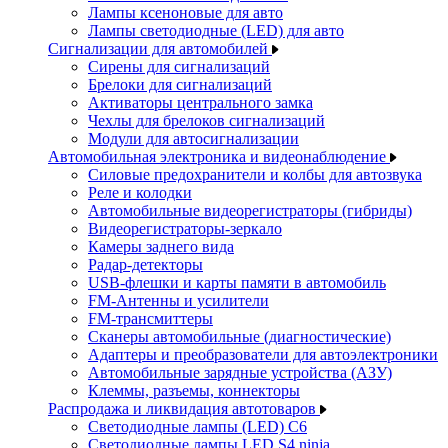
Лампы ксеноновые для авто
Лампы светодиодные (LED) для авто
Сигнализации для автомобилей
Сирены для сигнализаций
Брелоки для сигнализаций
Активаторы центрального замка
Чехлы для брелоков сигнализаций
Модули для автосигнализации
Автомобильная электроника и видеонаблюдение
Силовые предохранители и колбы для автозвука
Реле и колодки
Автомобильные видеорегистраторы (гибриды)
Видеорегистраторы-зеркало
Камеры заднего вида
Радар-детекторы
USB-флешки и карты памяти в автомобиль
FM-Антенны и усилители
FM-трансмиттеры
Сканеры автомобильные (диагностические)
Адаптеры и преобразователи для автоэлектроники
Автомобильные зарядные устройства (АЗУ)
Клеммы, разъемы, коннекторы
Распродажа и ликвидация автотоваров
Светодиодные лампы (LED) C6
Светодиодные лампы LED S4 ninja