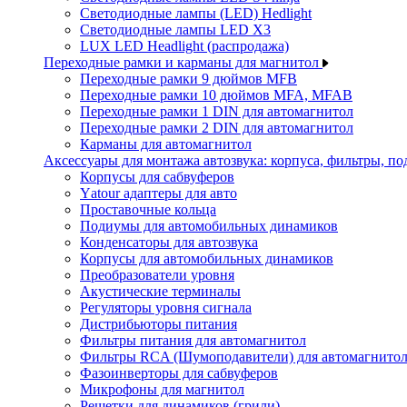
Светодиодные лампы (LED) Hedlight
Светодиодные лампы LED X3
LUX LED Headlight (распродажа)
Переходные рамки и карманы для магнитол
Переходные рамки 9 дюймов MFB
Переходные рамки 10 дюймов MFA, MFAB
Переходные рамки 1 DIN для автомагнитол
Переходные рамки 2 DIN для автомагнитол
Карманы для автомагнитол
Аксессуары для монтажа автозвука: корпуса, фильтры, 
Корпусы для сабвуферов
Yаtour адаптеры для авто
Проставочные кольца
Подиумы для автомобильных динамиков
Конденсаторы для автозвука
Корпусы для автомобильных динамиков
Преобразователи уровня
Акустические терминалы
Регуляторы уровня сигнала
Дистрибьюторы питания
Фильтры питания для автомагнитол
Фильтры RCA (Шумоподавители) для автомагнито
Фазоинверторы для сабвуферов
Микрофоны для магнитол
Решетки для динамиков (грили)