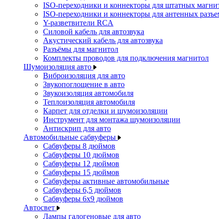
ISO-переходники и коннекторы для штатных магни
ISO-переходники и коннекторы для антенных разъ
Y-разветвители RCA
Силовой кабель для автозвука
Акустический кабель для автозвука
Разъёмы для магнитол
Комплекты проводов для подключения магнитол
Шумоизоляция авто
Виброизоляция для авто
Звукопоглощение в авто
Звукоизоляция автомобиля
Теплоизоляция автомобиля
Карпет для отделки и шумоизоляции
Инструмент для монтажа шумоизоляции
Антискрип для авто
Автомобильные сабвуферы
Сабвуферы 8 дюймов
Сабвуферы 10 дюймов
Сабвуферы 12 дюймов
Сабвуферы 15 дюймов
Сабвуферы активные автомобильные
Сабвуферы 6,5 дюймов
Сабвуферы 6x9 дюймов
Автосвет
Лампы галогеновые для авто