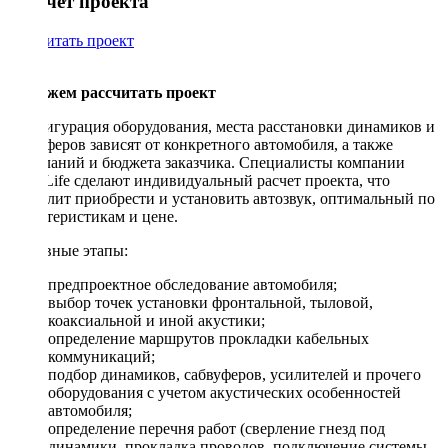
Рассчет проекта
Рассчитать проект
Поможем рассчитать проект
Конфигурация оборудования, места расстановки динамиков и
сабвуферов зависят от конкретного автомобиля, а также
пожеланий и бюджета заказчика. Специалисты компании
DriveLife сделают индивидуальный расчет проекта, что
позволит приобрести и установить автозвук, оптимальный по
характеристикам и цене.
Основные этапы:
предпроектное обследование автомобиля;
выбор точек установки фронтальной, тыловой,
коаксиальной и иной акустики;
определение маршрутов прокладки кабельных
коммуникаций;
подбор динамиков, сабвуферов, усилителей и прочего
оборудования с учетом акустических особенностей
автомобиля;
определение перечня работ (сверление гнезд под
динамики, прокладка проводов, подключение системы,