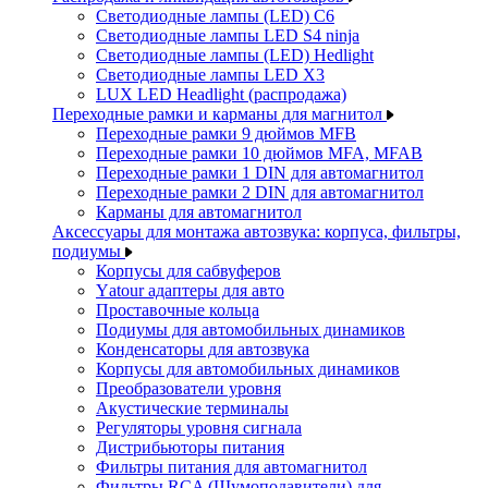
Светодиодные лампы (LED) C6
Светодиодные лампы LED S4 ninja
Светодиодные лампы (LED) Hedlight
Светодиодные лампы LED X3
LUX LED Headlight (распродажа)
Переходные рамки и карманы для магнитол
Переходные рамки 9 дюймов MFB
Переходные рамки 10 дюймов MFA, MFAB
Переходные рамки 1 DIN для автомагнитол
Переходные рамки 2 DIN для автомагнитол
Карманы для автомагнитол
Аксессуары для монтажа автозвука: корпуса, фильтры,
подиумы
Корпусы для сабвуферов
Yаtour адаптеры для авто
Проставочные кольца
Подиумы для автомобильных динамиков
Конденсаторы для автозвука
Корпусы для автомобильных динамиков
Преобразователи уровня
Акустические терминалы
Регуляторы уровня сигнала
Дистрибьюторы питания
Фильтры питания для автомагнитол
Фильтры RCA (Шумоподавители) для