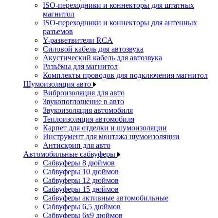
ISO-переходники и коннекторы для штатных
магнитол
ISO-переходники и коннекторы для антенных
разъемов
Y-разветвители RCA
Силовой кабель для автозвука
Акустический кабель для автозвука
Разъёмы для магнитол
Комплекты проводов для подключения магнитол
Шумоизоляция авто
Виброизоляция для авто
Звукопоглощение в авто
Звукоизоляция автомобиля
Теплоизоляция автомобиля
Карпет для отделки и шумоизоляции
Инструмент для монтажа шумоизоляции
Антискрип для авто
Автомобильные сабвуферы
Сабвуферы 8 дюймов
Сабвуферы 10 дюймов
Сабвуферы 12 дюймов
Сабвуферы 15 дюймов
Сабвуферы активные автомобильные
Сабвуферы 6,5 дюймов
Сабвуферы 6x9 дюймов