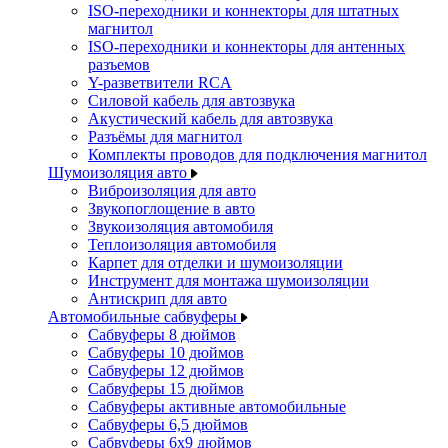
ISO-переходники и коннекторы для штатных
магнитол
ISO-переходники и коннекторы для антенных
разъемов
Y-разветвители RCA
Силовой кабель для автозвука
Акустический кабель для автозвука
Разъёмы для магнитол
Комплекты проводов для подключения магнитол
Шумоизоляция авто
Виброизоляция для авто
Звукопоглощение в авто
Звукоизоляция автомобиля
Теплоизоляция автомобиля
Карпет для отделки и шумоизоляции
Инструмент для монтажа шумоизоляции
Антискрип для авто
Автомобильные сабвуферы
Сабвуферы 8 дюймов
Сабвуферы 10 дюймов
Сабвуферы 12 дюймов
Сабвуферы 15 дюймов
Сабвуферы активные автомобильные
Сабвуферы 6,5 дюймов
Сабвуферы 6x9 дюймов