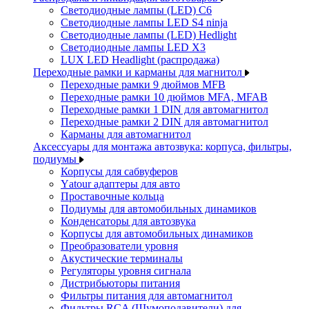
Светодиодные лампы (LED) C6
Светодиодные лампы LED S4 ninja
Светодиодные лампы (LED) Hedlight
Светодиодные лампы LED X3
LUX LED Headlight (распродажа)
Переходные рамки и карманы для магнитол
Переходные рамки 9 дюймов MFB
Переходные рамки 10 дюймов MFA, MFAB
Переходные рамки 1 DIN для автомагнитол
Переходные рамки 2 DIN для автомагнитол
Карманы для автомагнитол
Аксессуары для монтажа автозвука: корпуса, фильтры,
подиумы
Корпусы для сабвуферов
Yаtour адаптеры для авто
Проставочные кольца
Подиумы для автомобильных динамиков
Конденсаторы для автозвука
Корпусы для автомобильных динамиков
Преобразователи уровня
Акустические терминалы
Регуляторы уровня сигнала
Дистрибьюторы питания
Фильтры питания для автомагнитол
Фильтры RCA (Шумоподавители) для