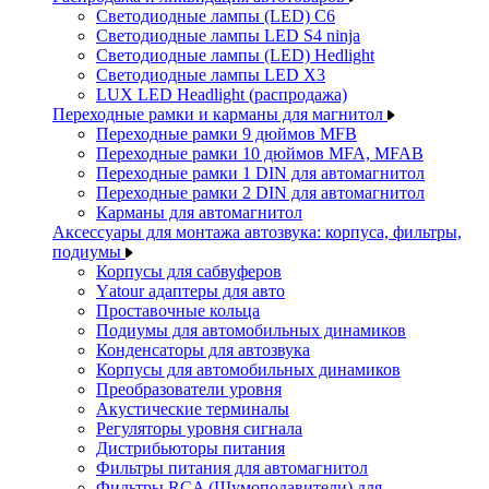
Светодиодные лампы (LED) C6
Светодиодные лампы LED S4 ninja
Светодиодные лампы (LED) Hedlight
Светодиодные лампы LED X3
LUX LED Headlight (распродажа)
Переходные рамки и карманы для магнитол
Переходные рамки 9 дюймов MFB
Переходные рамки 10 дюймов MFA, MFAB
Переходные рамки 1 DIN для автомагнитол
Переходные рамки 2 DIN для автомагнитол
Карманы для автомагнитол
Аксессуары для монтажа автозвука: корпуса, фильтры,
подиумы
Корпусы для сабвуферов
Yаtour адаптеры для авто
Проставочные кольца
Подиумы для автомобильных динамиков
Конденсаторы для автозвука
Корпусы для автомобильных динамиков
Преобразователи уровня
Акустические терминалы
Регуляторы уровня сигнала
Дистрибьюторы питания
Фильтры питания для автомагнитол
Фильтры RCA (Шумоподавители) для