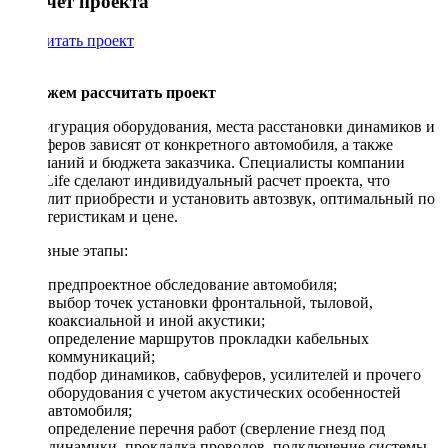
Рассчет проекта
Рассчитать проект
Поможем рассчитать проект
Конфигурация оборудования, места расстановки динамиков и
сабвуферов зависят от конкретного автомобиля, а также
пожеланий и бюджета заказчика. Специалисты компании
DriveLife сделают индивидуальный расчет проекта, что
позволит приобрести и установить автозвук, оптимальный по
характеристикам и цене.
Основные этапы:
предпроектное обследование автомобиля;
выбор точек установки фронтальной, тыловой,
коаксиальной и иной акустики;
определение маршрутов прокладки кабельных
коммуникаций;
подбор динамиков, сабвуферов, усилителей и прочего
оборудования с учетом акустических особенностей
автомобиля;
определение перечня работ (сверление гнезд под
динамики, прокладка проводов, подключение системы,