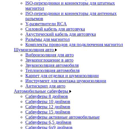
ISO-переходники и коннекторы для штатных
магнитол
ISO-переходники и коннекторы для антенных
разъемов
Y-разветвители RCA
Силовой кабель для автозвука
Акустический кабель для автозвука
Разъёмы для магнитол
Комплекты проводов для подключения магнитол
Шумоизоляция авто
Виброизоляция для авто
Звукопоглощение в авто
Звукоизоляция автомобиля
Теплоизоляция автомобиля
Карпет для отделки и шумоизоляции
Инструмент для монтажа шумоизоляции
Антискрип для авто
Автомобильные сабвуферы
Сабвуферы 8 дюймов
Сабвуферы 10 дюймов
Сабвуферы 12 дюймов
Сабвуферы 15 дюймов
Сабвуферы активные автомобильные
Сабвуферы 6,5 дюймов
Сабвуферы 6x9 дюймов