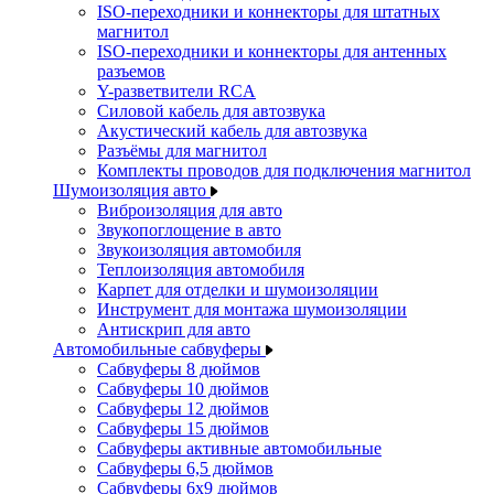
ISO-переходники и коннекторы для штатных
магнитол
ISO-переходники и коннекторы для антенных
разъемов
Y-разветвители RCA
Силовой кабель для автозвука
Акустический кабель для автозвука
Разъёмы для магнитол
Комплекты проводов для подключения магнитол
Шумоизоляция авто
Виброизоляция для авто
Звукопоглощение в авто
Звукоизоляция автомобиля
Теплоизоляция автомобиля
Карпет для отделки и шумоизоляции
Инструмент для монтажа шумоизоляции
Антискрип для авто
Автомобильные сабвуферы
Сабвуферы 8 дюймов
Сабвуферы 10 дюймов
Сабвуферы 12 дюймов
Сабвуферы 15 дюймов
Сабвуферы активные автомобильные
Сабвуферы 6,5 дюймов
Сабвуферы 6x9 дюймов