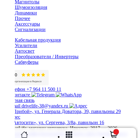
Магнитолы
Шумоизоляция
Динамики
Прочее
Аксессуары
Сигнализации
Кабельная продукция
Усилители
Автосвет
Преобразователи / Инвертеры
Сабвуферы
+7 964 11 500 11
Обратная связь
drivelife-38@yandex.ru
ТЦ «Прибой», ул. Генерала Доватора, 39, павильоны 29
ТЦ «Автосити», ул. Сергеева, 3/8а, павильон 16
© DriveLife, магазин автозвука, Иркутск. 2017 — 2026
Политика конфиденциальности
Карта сайта
Разработано в