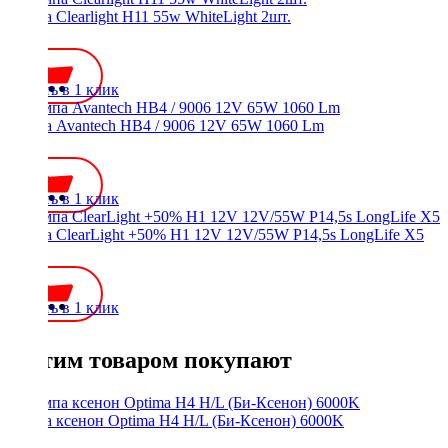
Лампа Clearlight H11 55w WhiteLight 2шт.
950 ₽
Купить в 1 клик
Лампа Avantech HB4 / 9006 12V 65W 1060 Lm
300 ₽
Купить в 1 клик
Лампа ClearLight +50% H1 12V 12V/55W P14,5s LongLife X5
350 ₽
Купить в 1 клик
С этим товаром покупают
Лампа ксенон Optima H4 H/L (Би-Ксенон) 6000K
750 ₽