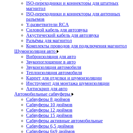
ISO-переходники и коннекторы для штатных
магнитол
ISO-переходники и коннекторы для антенных
разъемов
Y-разветвители RCA
Силовой кабель для автозвука
Акустический кабель для автозвука
Разъёмы для магнитол
Комплекты проводов для подключения магнитол
Шумоизоляция авто
Виброизоляция для авто
Звукопоглощение в авто
Звукоизоляция автомобиля
Теплоизоляция автомобиля
Карпет для отделки и шумоизоляции
Инструмент для монтажа шумоизоляции
Антискрип для авто
Автомобильные сабвуферы
Сабвуферы 8 дюймов
Сабвуферы 10 дюймов
Сабвуферы 12 дюймов
Сабвуферы 15 дюймов
Сабвуферы активные автомобильные
Сабвуферы 6,5 дюймов
Сабвуферы 6x9 дюймов