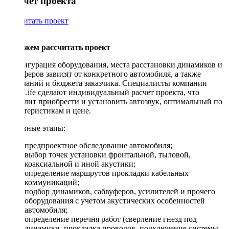
Рассчет проекта
Рассчитать проект
Поможем рассчитать проект
Конфигурация оборудования, места расстановки динамиков и
сабвуферов зависят от конкретного автомобиля, а также
пожеланий и бюджета заказчика. Специалисты компании
DriveLife сделают индивидуальный расчет проекта, что
позволит приобрести и установить автозвук, оптимальный по
характеристикам и цене.
Основные этапы:
предпроектное обследование автомобиля;
выбор точек установки фронтальной, тыловой,
коаксиальной и иной акустики;
определение маршрутов прокладки кабельных
коммуникаций;
подбор динамиков, сабвуферов, усилителей и прочего
оборудования с учетом акустических особенностей
автомобиля;
определение перечня работ (сверление гнезд под
динамики, прокладка проводов, подключение системы,