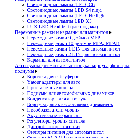
Светодиодные лампы (LED) C6
Светодиодные лампы LED S4 ninja
Светодиодные лампы (LED) Hedlight
Светодиодные лампы LED X3
LUX LED Headlight (распродажа)
Переходные рамки и карманы для магнитол
Переходные рамки 9 дюймов MFB
Переходные рамки 10 дюймов MFA, MFAB
Переходные рамки 1 DIN для автомагнитол
Переходные рамки 2 DIN для автомагнитол
Карманы для автомагнитол
Аксессуары для монтажа автозвука: корпуса, фильтры,
подиумы
Корпусы для сабвуферов
Yаtour адаптеры для авто
Проставочные кольца
Подиумы для автомобильных динамиков
Конденсаторы для автозвука
Корпусы для автомобильных динамиков
Преобразователи уровня
Акустические терминалы
Регуляторы уровня сигнала
Дистрибьюторы питания
Фильтры питания для автомагнитол
Фильтры RCA (Шумоподавители) для