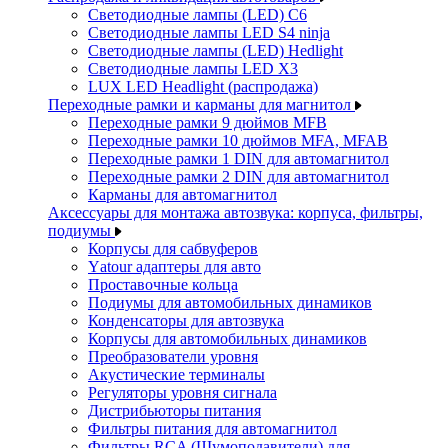
Светодиодные лампы (LED) C6
Светодиодные лампы LED S4 ninja
Светодиодные лампы (LED) Hedlight
Светодиодные лампы LED X3
LUX LED Headlight (распродажа)
Переходные рамки и карманы для магнитол
Переходные рамки 9 дюймов MFB
Переходные рамки 10 дюймов MFA, MFAB
Переходные рамки 1 DIN для автомагнитол
Переходные рамки 2 DIN для автомагнитол
Карманы для автомагнитол
Аксессуары для монтажа автозвука: корпуса, фильтры,
подиумы
Корпусы для сабвуферов
Yаtour адаптеры для авто
Проставочные кольца
Подиумы для автомобильных динамиков
Конденсаторы для автозвука
Корпусы для автомобильных динамиков
Преобразователи уровня
Акустические терминалы
Регуляторы уровня сигнала
Дистрибьюторы питания
Фильтры питания для автомагнитол
Фильтры RCA (Шумоподавители) для