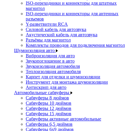
ISO-переходники и коннекторы для штатных
магнитол
ISO-переходники и коннекторы для антенных
разъемов
Y-разветвители RCA
Силовой кабель для автозвука
Акустический кабель для автозвука
Разъёмы для магнитол
Комплекты проводов для подключения магнитол
Шумоизоляция авто
Виброизоляция для авто
Звукопоглощение в авто
Звукоизоляция автомобиля
Теплоизоляция автомобиля
Карпет для отделки и шумоизоляции
Инструмент для монтажа шумоизоляции
Антискрип для авто
Автомобильные сабвуферы
Сабвуферы 8 дюймов
Сабвуферы 10 дюймов
Сабвуферы 12 дюймов
Сабвуферы 15 дюймов
Сабвуферы активные автомобильные
Сабвуферы 6,5 дюймов
Сабвуферы 6x9 дюймов