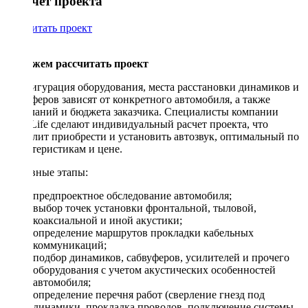
Рассчет проекта
Рассчитать проект
Поможем рассчитать проект
Конфигурация оборудования, места расстановки динамиков и
сабвуферов зависят от конкретного автомобиля, а также
пожеланий и бюджета заказчика. Специалисты компании
DriveLife сделают индивидуальный расчет проекта, что
позволит приобрести и установить автозвук, оптимальный по
характеристикам и цене.
Основные этапы:
предпроектное обследование автомобиля;
выбор точек установки фронтальной, тыловой,
коаксиальной и иной акустики;
определение маршрутов прокладки кабельных
коммуникаций;
подбор динамиков, сабвуферов, усилителей и прочего
оборудования с учетом акустических особенностей
автомобиля;
определение перечня работ (сверление гнезд под
динамики, прокладка проводов, подключение системы,