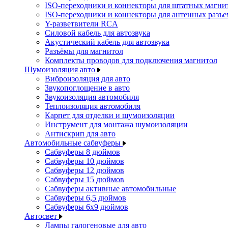
ISO-переходники и коннекторы для штатных магни
ISO-переходники и коннекторы для антенных разъ
Y-разветвители RCA
Силовой кабель для автозвука
Акустический кабель для автозвука
Разъёмы для магнитол
Комплекты проводов для подключения магнитол
Шумоизоляция авто
Виброизоляция для авто
Звукопоглощение в авто
Звукоизоляция автомобиля
Теплоизоляция автомобиля
Карпет для отделки и шумоизоляции
Инструмент для монтажа шумоизоляции
Антискрип для авто
Автомобильные сабвуферы
Сабвуферы 8 дюймов
Сабвуферы 10 дюймов
Сабвуферы 12 дюймов
Сабвуферы 15 дюймов
Сабвуферы активные автомобильные
Сабвуферы 6,5 дюймов
Сабвуферы 6x9 дюймов
Автосвет
Лампы галогеновые для авто