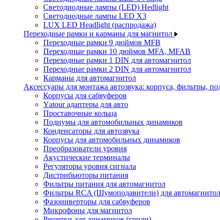
Светодиодные лампы (LED) Hedlight
Светодиодные лампы LED X3
LUX LED Headlight (распродажа)
Переходные рамки и карманы для магнитол
Переходные рамки 9 дюймов MFB
Переходные рамки 10 дюймов MFA, MFAB
Переходные рамки 1 DIN для автомагнитол
Переходные рамки 2 DIN для автомагнитол
Карманы для автомагнитол
Аксессуары для монтажа автозвука: корпуса, фильтры, 
Корпусы для сабвуферов
Yаtour адаптеры для авто
Проставочные кольца
Подиумы для автомобильных динамиков
Конденсаторы для автозвука
Корпусы для автомобильных динамиков
Преобразователи уровня
Акустические терминалы
Регуляторы уровня сигнала
Дистрибьюторы питания
Фильтры питания для автомагнитол
Фильтры RCA (Шумоподавители) для автомагнито
Фазоинверторы для сабвуферов
Микрофоны для магнитол
Решетки для динамиков (грили)