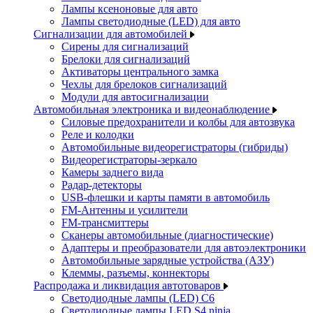
Лампы ксеноновые для авто
Лампы светодиодные (LED) для авто
Сигнализации для автомобилей
Сирены для сигнализаций
Брелоки для сигнализаций
Активаторы центрального замка
Чехлы для брелоков сигнализаций
Модули для автосигнализации
Автомобильная электроника и видеонаблюдение
Силовые предохранители и колбы для автозвука
Реле и колодки
Автомобильные видеорегистраторы (гибриды)
Видеорегистраторы-зеркало
Камеры заднего вида
Радар-детекторы
USB-флешки и карты памяти в автомобиль
FM-Антенны и усилители
FM-трансмиттеры
Сканеры автомобильные (диагностические)
Адаптеры и преобразователи для автоэлектроники
Автомобильные зарядные устройства (АЗУ)
Клеммы, разъемы, коннекторы
Распродажа и ликвидация автотоваров
Светодиодные лампы (LED) C6
Светодиодные лампы LED S4 ninja