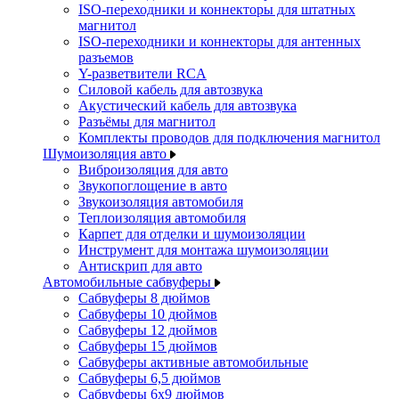
ISO-переходники и коннекторы для штатных
магнитол
ISO-переходники и коннекторы для антенных
разъемов
Y-разветвители RCA
Силовой кабель для автозвука
Акустический кабель для автозвука
Разъёмы для магнитол
Комплекты проводов для подключения магнитол
Шумоизоляция авто
Виброизоляция для авто
Звукопоглощение в авто
Звукоизоляция автомобиля
Теплоизоляция автомобиля
Карпет для отделки и шумоизоляции
Инструмент для монтажа шумоизоляции
Антискрип для авто
Автомобильные сабвуферы
Сабвуферы 8 дюймов
Сабвуферы 10 дюймов
Сабвуферы 12 дюймов
Сабвуферы 15 дюймов
Сабвуферы активные автомобильные
Сабвуферы 6,5 дюймов
Сабвуферы 6x9 дюймов