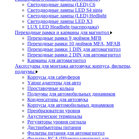
Светодиодные лампы (LED) C6
Светодиодные лампы LED S4 ninja
Светодиодные лампы (LED) Hedlight
Светодиодные лампы LED X3
LUX LED Headlight (распродажа)
Переходные рамки и карманы для магнитол
Переходные рамки 9 дюймов MFB
Переходные рамки 10 дюймов MFA, MFAB
Переходные рамки 1 DIN для автомагнитол
Переходные рамки 2 DIN для автомагнитол
Карманы для автомагнитол
Аксессуары для монтажа автозвука: корпуса, фильтры,
подиумы
Корпусы для сабвуферов
Yаtour адаптеры для авто
Проставочные кольца
Подиумы для автомобильных динамиков
Конденсаторы для автозвука
Корпусы для автомобильных динамиков
Преобразователи уровня
Акустические терминалы
Регуляторы уровня сигнала
Дистрибьюторы питания
Фильтры питания для автомагнитол
Фильтры RCA (Шумоподавители) для