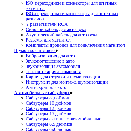
ISO-переходники и коннекторы для штатных
магнитол
ISO-переходники и коннекторы для антенных
разъемов
Y-разветвители RCA
Силовой кабель для автозвука
Акустический кабель для автозвука
Разъёмы для магнитол
Комплекты проводов для подключения магнитол
Шумоизоляция авто
Виброизоляция для авто
Звукопоглощение в авто
Звукоизоляция автомобиля
Теплоизоляция автомобиля
Карпет для отделки и шумоизоляции
Инструмент для монтажа шумоизоляции
Антискрип для авто
Автомобильные сабвуферы
Сабвуферы 8 дюймов
Сабвуферы 10 дюймов
Сабвуферы 12 дюймов
Сабвуферы 15 дюймов
Сабвуферы активные автомобильные
Сабвуферы 6,5 дюймов
Сабвуферы 6x9 дюймов