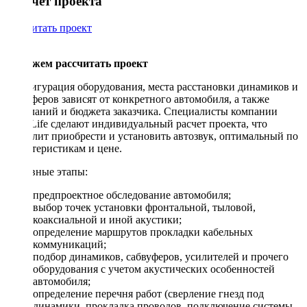
Рассчет проекта
Рассчитать проект
Поможем рассчитать проект
Конфигурация оборудования, места расстановки динамиков и
сабвуферов зависят от конкретного автомобиля, а также
пожеланий и бюджета заказчика. Специалисты компании
DriveLife сделают индивидуальный расчет проекта, что
позволит приобрести и установить автозвук, оптимальный по
характеристикам и цене.
Основные этапы:
предпроектное обследование автомобиля;
выбор точек установки фронтальной, тыловой,
коаксиальной и иной акустики;
определение маршрутов прокладки кабельных
коммуникаций;
подбор динамиков, сабвуферов, усилителей и прочего
оборудования с учетом акустических особенностей
автомобиля;
определение перечня работ (сверление гнезд под
динамики, прокладка проводов, подключение системы,