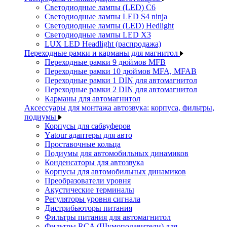
Светодиодные лампы (LED) C6
Светодиодные лампы LED S4 ninja
Светодиодные лампы (LED) Hedlight
Светодиодные лампы LED X3
LUX LED Headlight (распродажа)
Переходные рамки и карманы для магнитол
Переходные рамки 9 дюймов MFB
Переходные рамки 10 дюймов MFA, MFAB
Переходные рамки 1 DIN для автомагнитол
Переходные рамки 2 DIN для автомагнитол
Карманы для автомагнитол
Аксессуары для монтажа автозвука: корпуса, фильтры,
подиумы
Корпусы для сабвуферов
Yаtour адаптеры для авто
Проставочные кольца
Подиумы для автомобильных динамиков
Конденсаторы для автозвука
Корпусы для автомобильных динамиков
Преобразователи уровня
Акустические терминалы
Регуляторы уровня сигнала
Дистрибьюторы питания
Фильтры питания для автомагнитол
Фильтры RCA (Шумоподавители) для